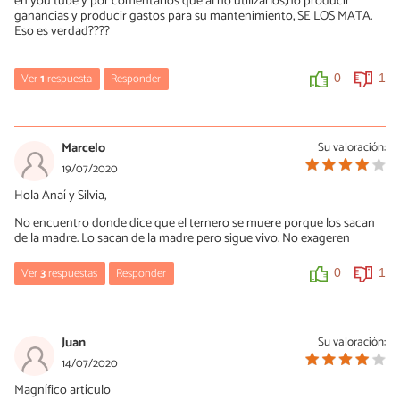
en you tube y por comentarios que al no utilizarlos,no producir
ganancias y producir gastos para su mantenimiento, SE LOS MATA.
Eso es verdad????
Ver
1
respuesta
Responder
0
1
Presi
18/04/2021
Marcelo
Su valoración:
Normalmente se les separa de la madre en cuestión de horas, se
19/07/2020
les alimenta con una leche artificial unos días o semanas hasta
Hola Anaí y Silvia,
llevarlos al matadero. Alguna vez se les mata de inmediato, pues
la demanda de lácteos supera a la de terneros y los bebés son un
No encuentro donde dice que el ternero se muere porque los sacan
estorbo en la producción.
de la madre. Lo sacan de la madre pero sigue vivo. No exageren
0
1
Ver
3
respuestas
Responder
0
1
Silvia
20/08/2020
Juan
Su valoración:
Hola Marcelo. Yo creía lo mismo. pero parece que no es así.
14/07/2020
Espero la respuesta de Expertoanimal.
Magnífico artículo