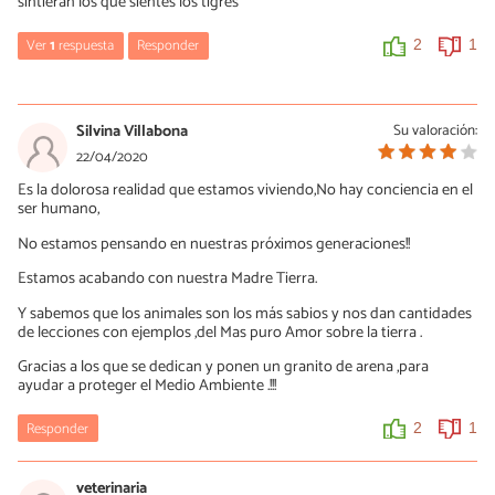
sintieran los que sientes los tigres
Ver
1
respuesta
Responder
2
1
aleale
13/11/2020
Silvina Villabona
Su valoración:
a los tigres se les caza por su pelaje ya que tener esetipo de pelaje
22/04/2020
como alfombra como ropa se ve ''elegante'' o ''fino'' no le veo lo
Es la dolorosa realidad que estamos viviendo,No hay conciencia en el
elegante y lo fino sinceramente.
ser humano,
0
0
No estamos pensando en nuestras próximos generaciones!!
Estamos acabando con nuestra Madre Tierra.
Y sabemos que los animales son los más sabios y nos dan cantidades
de lecciones con ejemplos ,del Mas puro Amor sobre la tierra .
Gracias a los que se dedican y ponen un granito de arena ,para
ayudar a proteger el Medio Ambiente .!!!
Responder
2
1
veterinaria