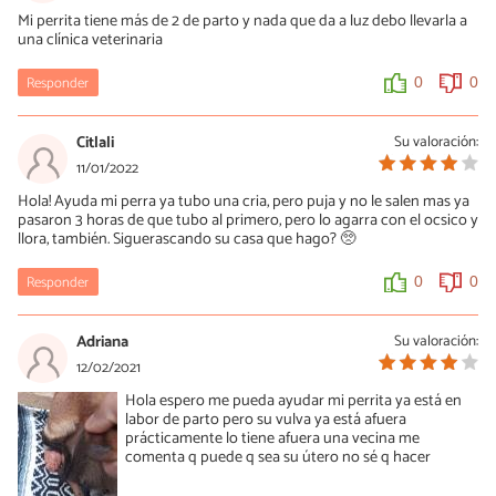
Mi perrita tiene más de 2 de parto y nada que da a luz debo llevarla a
una clínica veterinaria
Responder
0
0
Citlali
Su valoración:
11/01/2022
Hola! Ayuda mi perra ya tubo una cria, pero puja y no le salen mas ya
pasaron 3 horas de que tubo al primero, pero lo agarra con el ocsico y
llora, también. Siguerascando su casa que hago? 🥺
Responder
0
0
Adriana
Su valoración:
12/02/2021
Hola espero me pueda ayudar mi perrita ya está en
labor de parto pero su vulva ya está afuera
prácticamente lo tiene afuera una vecina me
comenta q puede q sea su útero no sé q hacer