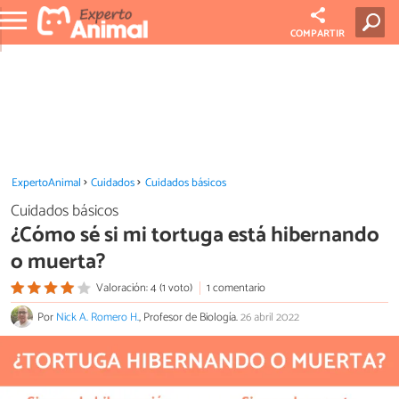
COMPARTIR
ExpertoAnimal
Cuidados
Cuidados básicos
Cuidados básicos
¿Cómo sé si mi tortuga está hibernando
o muerta?
Valoración: 4 (1 voto)
1 comentario
Por
Nick A. Romero H.
, Profesor de Biología.
26 abril 2022