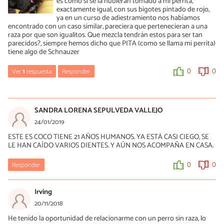
es como si se la hubieran tomado a mi perrita,
exactamente igual, con sus bigotes pintado de rojo,
ya en un curso de adiestramiento nos habíamos
encontrado con un caso similar, pareciera que pertenecieran a una
raza por que son igualitos. Que mezcla tendrán estos para ser tan
parecidos?, siempre hemos dicho que PITA (como se llama mi perrita)
tiene algo de Schnauzer
Ver
1
respuesta
Responder
0
0
Gerardo
25/05/2019
SANDRA LORENA SEPULVEDA VALLEJO
Hola, mi perrito es igual al tuyo, y aunque su mamá es salchicha
24/01/2019
pelo duro, su papá fue un campeón(jajajajajaja en una salida), por
ESTE ES COCO TIENE 21 AÑOS HUMANOS. YA ESTÁ CASI CIEGO, SE
cierto se llama Topolino y tiene algunos rasgos de la raza, cuando
LE HAN CAÍDO VARIOS DIENTES. Y AÚN NOS ACOMPAÑA EN CASA.
vi la publicación me asusté pensé era mi topo
Responder
0
0
0
0
Irving
20/11/2018
He tenido la oportunidad de relacionarme con un perro sin raza, lo