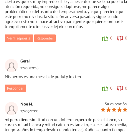
cierto es que es muy impredescible y a pesar de que se le ha puesto la
atención requerida, no consigue adaptarse, me parece algo
problemático lo del asunto del temperamento, ya que pareciera que
este perro no olvidara la situación adversa pasada y sigue siendo
agresivo, esto no lo hace atractivo para gente que quiere compartir
tranquilamente o inclusive dejarlo con niños
Ver
1
respuesta
Responder
0
0
Marisa
26/11/2018
Geral
Los animales son muy inteligentes e intuitivos y notan enseguida
22/08/2018
si se les quiere o no. Tengo 3 perros mestizos que adopté , uno de
Mis perros es una mescla de pudul y fox terri
ellos de la calle. Hace varios años que los tengo y debo decir que
si se les da cariño ellos te lo devuelven ese cariño el triple.
Responder
0
0
0
0
Noe M.
Su valoración:
27/05/2018
mi perro tiene similitud con un doberman,pero de pelaje blanco, su
cara es mitad blanca y mitad cafe no es tan alto, es de estatura media,
tengo 14 años lo tengo desde cuando tenia 5-6 años.. cuanto tiempo