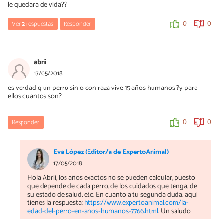
le quedara de vida??
Ver
2
respuestas
Responder
0
0
dyneli
11/06/2018
abrii
pues bien cuidado, vivira 5 o 6 años mas
17/05/2018
es verdad q un perro sin o con raza vive 15 años humanos ?y para
0
0
ellos cuantos son?
dyneli
Responder
0
0
11/06/2018
Si esta bien cuidado, uno 5 o 6 años mas. El mio duro 16 años.
Eva López (Editor/a de ExpertoAnimal)
0
0
17/05/2018
Hola Abrii, los años exactos no se pueden calcular, puesto
que depende de cada perro, de los cuidados que tenga, de
su estado de salud, etc. En cuanto a tu segunda duda, aquí
tienes la respuesta:
https://www.expertoanimal.com/la-
edad-del-perro-en-anos-humanos-7766.html
. Un saludo