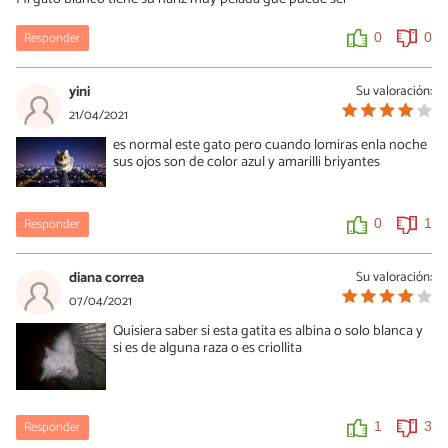
Responder
0
0
yini
Su valoración:
21/04/2021
es normal este gato pero cuando lomiras enla noche
sus ojos son de color azul y amarilli briyantes
Responder
0
1
diana correa
Su valoración:
07/04/2021
Quisiera saber si esta gatita es albina o solo blanca y
si es de alguna raza o es criollita
Responder
1
3