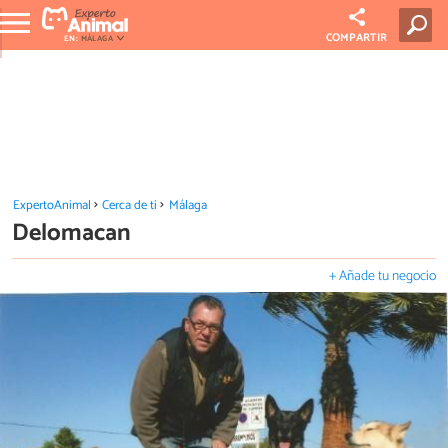
COMPARTIR
EN:
MÁLAGA
ExpertoAnimal
Cerca de ti
Málaga
Delomacan
+ Añade tu negocio