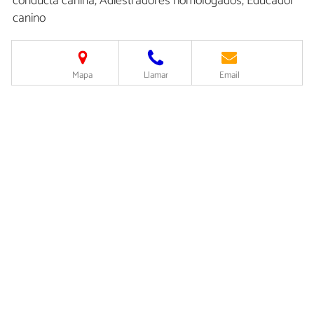
conducta canina, Adiestradores homologados, Educador
canino
Mapa
Llamar
Email