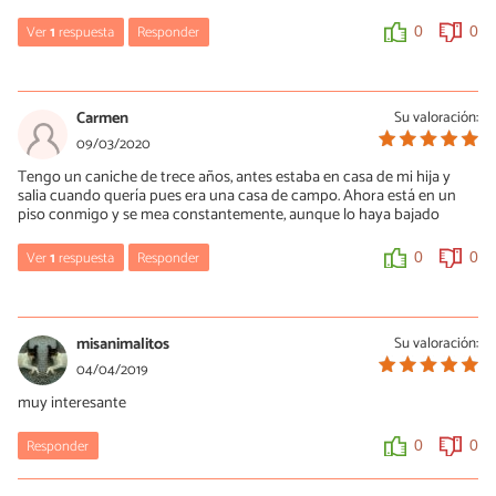
Ver
1
respuesta
Responder
0
0
María Besteiros
15/01/2024
Carmen
Su valoración:
Hola, se puede deprimir o asustar y también puede tener lesiones
09/03/2020
que tenga que tratar el veterinario. Un saludo.
Tengo un caniche de trece años, antes estaba en casa de mi hija y
salia cuando quería pues era una casa de campo. Ahora está en un
0
0
piso conmigo y se mea constantemente, aunque lo haya bajado
Ver
1
respuesta
Responder
0
0
María Besteiros
09/03/2020
misanimalitos
Su valoración:
Hola Carmen, acude al veterinario para que descarte un problema
04/04/2019
físico. Aunque haya vivido en una casa no es norrmal que orine
muy interesante
constantemente. Un saludo.
Responder
0
0
0
0