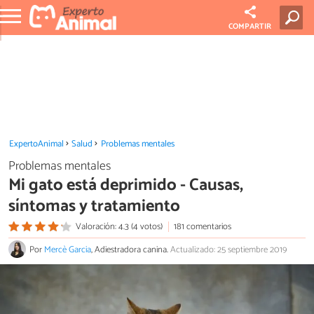
COMPARTIR
ExpertoAnimal
Salud
Problemas mentales
Problemas mentales
Mi gato está deprimido - Causas,
síntomas y tratamiento
Valoración: 4.3 (4 votos)
181 comentarios
Por
Mercè Garcia
, Adiestradora canina.
Actualizado: 25 septiembre 2019