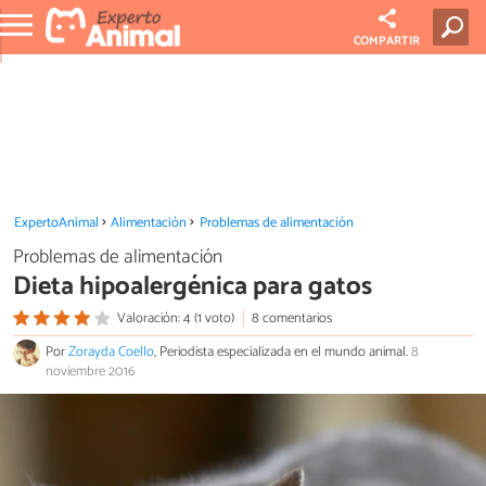
COMPARTIR
ExpertoAnimal
Alimentación
Problemas de alimentación
Problemas de alimentación
Dieta hipoalergénica para gatos
Valoración: 4 (1 voto)
8 comentarios
Por
Zorayda Coello
, Periodista especializada en el mundo animal.
8
noviembre 2016