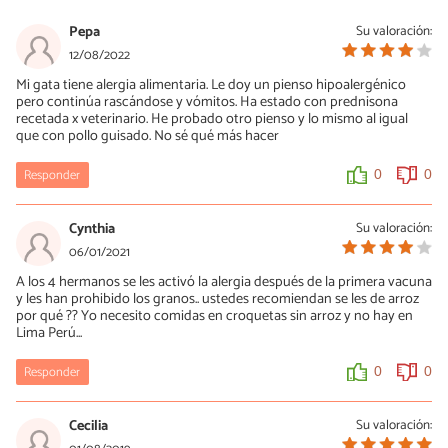
Pepa
Su valoración:
12/08/2022
Mi gata tiene alergia alimentaria. Le doy un pienso hipoalergénico
pero continúa rascándose y vómitos. Ha estado con prednisona
recetada x veterinario. He probado otro pienso y lo mismo al igual
que con pollo guisado. No sé qué más hacer
Responder
0
0
Cynthia
Su valoración:
06/01/2021
A los 4 hermanos se les activó la alergia después de la primera vacuna
y les han prohibido los granos.. ustedes recomiendan se les de arroz
por qué ?? Yo necesito comidas en croquetas sin arroz y no hay en
Lima Perú...
Responder
0
0
Cecilia
Su valoración: