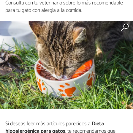
Consulta con tu veterinario sobre lo más recomendable
para tu gato con alergia a la comida.
Si deseas leer más artículos parecidos a
Dieta
hipoalergénica para gatos
, te recomendamos que