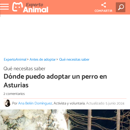
COMPARTIR
ExpertoAnimal
Antes de adoptar
Qué necesitas saber
Qué necesitas saber
Dónde puedo adoptar un perro en
Asturias
2 comentarios
Por
Ana Belén Domínguez
, Activista y voluntaria.
Actualizado: 5 junio 2024