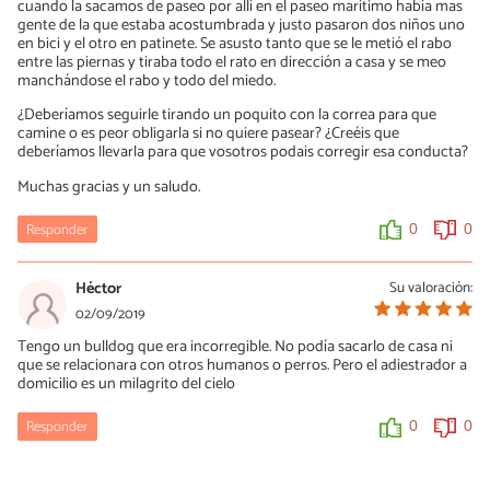
cuando la sacamos de paseo por allí en el paseo marítimo había mas
gente de la que estaba acostumbrada y justo pasaron dos niños uno
en bici y el otro en patinete. Se asusto tanto que se le metió el rabo
entre las piernas y tiraba todo el rato en dirección a casa y se meo
manchándose el rabo y todo del miedo.
¿Deberíamos seguirle tirando un poquito con la correa para que
camine o es peor obligarla si no quiere pasear? ¿Creéis que
deberíamos llevarla para que vosotros podais corregir esa conducta?
Muchas gracias y un saludo.
Responder
0
0
Héctor
Su valoración:
02/09/2019
Tengo un bulldog que era incorregible. No podía sacarlo de casa ni
que se relacionara con otros humanos o perros. Pero el adiestrador a
domicilio es un milagrito del cielo
Responder
0
0