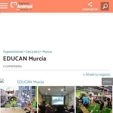
COMPARTIR
EN:
MURCIA
ExpertoAnimal
Cerca de ti
Murcia
EDUCAN Murcia
2 comentarios
+ Añade tu negocio
4 fotos