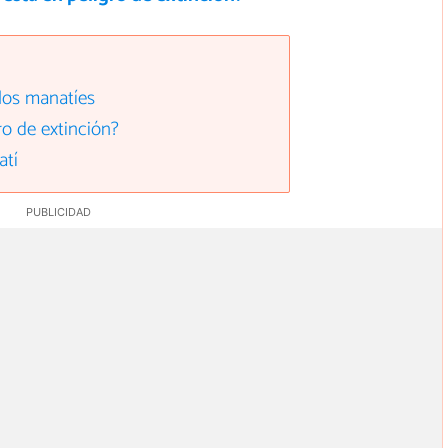
 los manatíes
ro de extinción?
atí