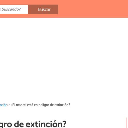
Buscar
nción
¿El manatí está en peligro de extinción?
igro de extinción?