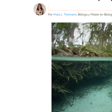
Por
María L. Thomann
, Bióloga y Máster en Biolo