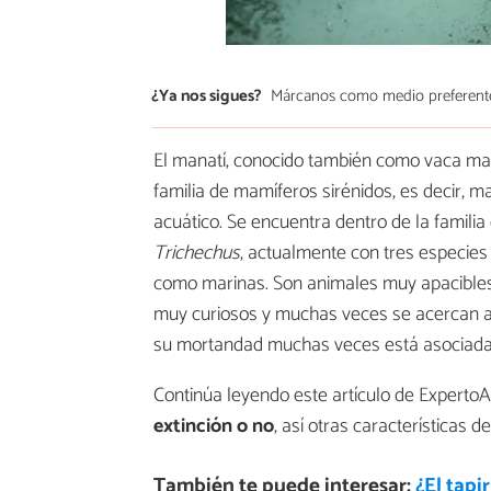
¿Ya nos sigues?
Márcanos como medio preferent
El manatí, conocido también como vaca mari
familia de mamíferos sirénidos, es decir, m
acuático. Se encuentra dentro de la familia
Trichechus
, actualmente con tres especies 
como marinas. Son animales muy apacibles 
muy curiosos y muchas veces se acercan a
su mortandad muchas veces está asociada 
Continúa leyendo este artículo de Experto
extinción o no
, así otras características de
También te puede interesar:
¿El tapi