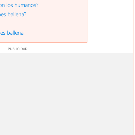
 con los humanos?
nes ballena?
nes ballena