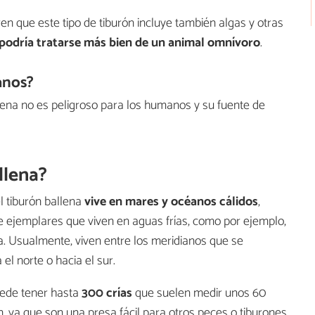
en que este tipo de tiburón incluye también algas y otras
podría tratarse más bien de un animal omnívoro
.
anos?
ena no es peligroso para los humanos y su fuente de
llena?
 tiburón ballena
vive en mares y océanos cálidos
,
 ejemplares que viven en aguas frías, como por ejemplo,
a. Usualmente, viven entre los meridianos que se
 el norte o hacia el sur.
puede tener hasta
300 crías
que suelen medir unos 60
, ya que son una presa fácil para otros peces o tiburones.