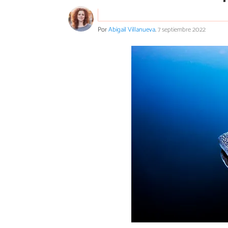
Por
Abigail Villanueva
.
7 septiembre 2022