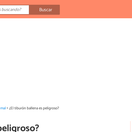
Buscar
imal
¿El tiburón ballena es peligroso?
peligroso?