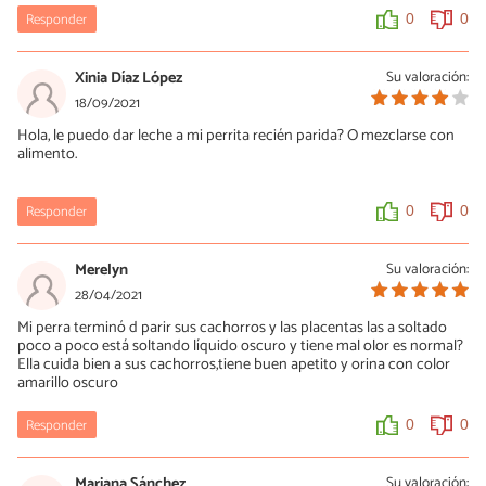
Responder
0
0
Xinia Díaz López
Su valoración:
18/09/2021
Hola, le puedo dar leche a mi perrita recién parida? O mezclarse con
alimento.
Responder
0
0
Merelyn
Su valoración:
28/04/2021
Mi perra terminó d parir sus cachorros y las placentas las a soltado
poco a poco está soltando líquido oscuro y tiene mal olor es normal?
Ella cuida bien a sus cachorros,tiene buen apetito y orina con color
amarillo oscuro
Responder
0
0
Mariana Sánchez
Su valoración: