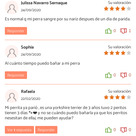
Julissa Navarro Sernaque
Su valoración:
24/09/2020
Es normal q mi perra sangre por su nariz despues de un dia de parida.
Responder
0
1
Sophia
Su valoración:
24/09/2020
Al cuánto tiempo puedo bañar a mi perra
Responder
0
0
Rafaela
Su valoración:
22/02/2020
Mi perrita ya parió , es una yorkshire terrier de 3 años tuvo 2 peritos
tienen 3 días 🐾❤️ y no se cuándo puedo bañarla ya que los perritos
nesesitan de ella¿ me pueden ayudar?
Ver
1
respuesta
Responder
0
0