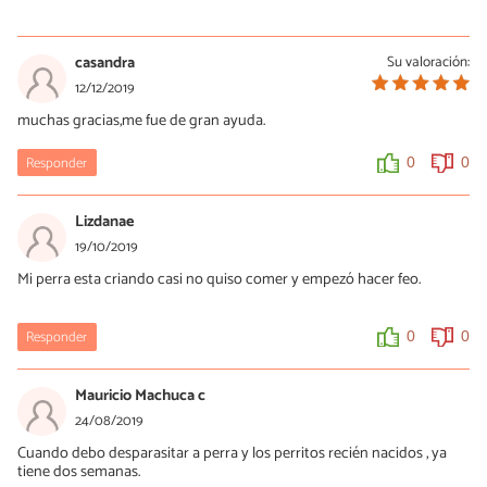
Karla
23/03/2020
casandra
Su valoración:
Leí que lo más recomendable es 2 o 3 semanas después del parto,
12/12/2019
cuidándola muchísimo de Corrientes de aire y esas cosas
muchas gracias,me fue de gran ayuda.
0
0
Responder
0
0
Lizdanae
19/10/2019
Mi perra esta criando casi no quiso comer y empezó hacer feo.
Responder
0
0
Mauricio Machuca c
24/08/2019
Cuando debo desparasitar a perra y los perritos recién nacidos , ya
tiene dos semanas.