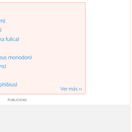
um)
)
a fulica)
aeus monodon)
ns)
hibius)
Ver más >>