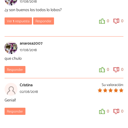
17/08/2018
¿y son buenos los todos lo lobos?
Ver
1
respuesta
Responder
0
0
Ana Diaz Maqueda
20/08/2018
anarosa2007
Hola Ana Rosa,
17/08/2018
Entiendo que hablas del artículo "¿Es cierto que los lobos atacan
que chulo
a las personas?"
https://www.expertoanimal.com/es-cierto-que-
los-lobos-atacan-a-las-personas-23575.html
Responder
0
0
Todos los animales actúan para defenderse a sí mismos y los
suyos, igual que hacemos los seres humanos. Sin son buenos o
Cristina
Su valoración:
no, es más una discusión filosófica.
02/08/2018
¡Saludos!
Genial!
0
0
Responder
0
0