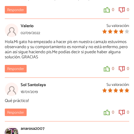
Responder
0
0
Valerio
Su valoración:
02/09/2022
Hola.Mi gato ha empezado a hacer pis en nuestra cama,lo estuvimos
observando y su comportamiento es normal y no está enfermo, pero
aún así sigue haciendo pis.Me podías decir si puede haber alguna
solución. GRACIAS
Responder
0
0
Sol Santolaya
Su valoración:
18/01/2019
Qué práctico!
Responder
0
0
anarosa2007