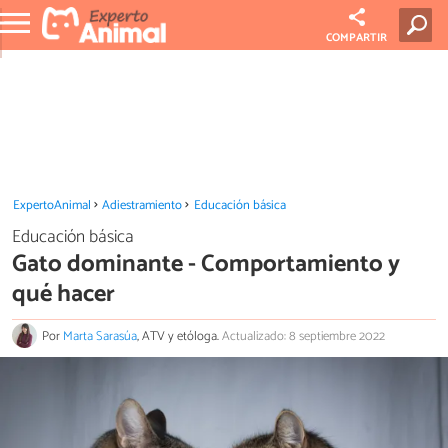
COMPARTIR
ExpertoAnimal
Adiestramiento
Educación básica
Educación básica
Gato dominante - Comportamiento y
qué hacer
Por
Marta Sarasúa
, ATV y etóloga.
Actualizado: 8 septiembre 2022