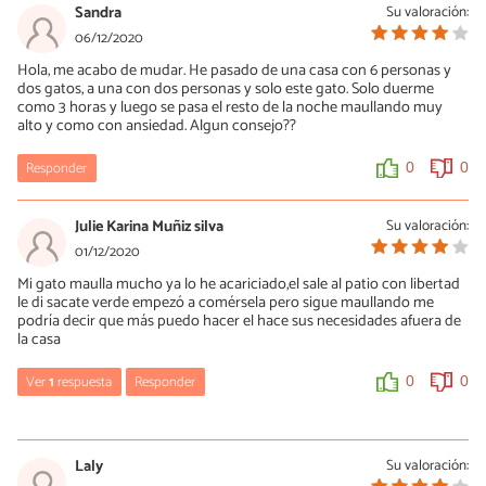
Sandra
Su valoración:
06/12/2020
Hola, me acabo de mudar. He pasado de una casa con 6 personas y
dos gatos, a una con dos personas y solo este gato. Solo duerme
como 3 horas y luego se pasa el resto de la noche maullando muy
alto y como con ansiedad. Algun consejo??
Responder
0
0
Julie Karina Muñiz silva
Su valoración:
01/12/2020
Mi gato maulla mucho ya lo he acariciado,el sale al patio con libertad
le di sacate verde empezó a comérsela pero sigue maullando me
podría decir que más puedo hacer el hace sus necesidades afuera de
la casa
Ver
1
respuesta
Responder
0
0
Arrow
18/11/2022
Laly
Su valoración: