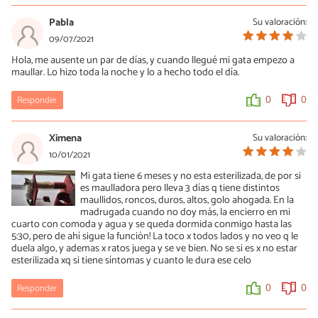
08/11/2021
Pabla
Su valoración:
A mí me pasa igual con mi gato, el vivía en campo y jugaba pero
09/07/2021
ahora me he mudado a la ciudad en un piso, llora para salir pero si
Hola, me ausente un par de días, y cuando llegué mi gata empezo a
le abro la puerta no hay mucho donde ir. Mi gato no se esconde
maullar. Lo hizo toda la noche y lo a hecho todo el día.
pero maúlla y me despierta en la madrugada (sinceramente estoy
trasnochada y muy cansada). Han pasado como 2 meses des que
escribiste eso, ¿cómo está tu gata? ¿Ya se acostumbró?
Responder
0
0
0
0
Ximena
Su valoración:
10/01/2021
Mi gata tiene 6 meses y no esta esterilizada, de por si
es maulladora pero lleva 3 días q tiene distintos
maullidos, roncos, duros, altos, golo ahogada. En la
madrugada cuando no doy más, la encierro en mi
cuarto con comoda y agua y se queda dormida conmigo hasta las
5:30, pero de ahí sigue la función! La toco x todos lados y no veo q le
duela algo, y ademas x ratos juega y se ve bien. No se si es x no estar
esterilizada xq si tiene síntomas y cuanto le dura ese celo
Responder
0
0