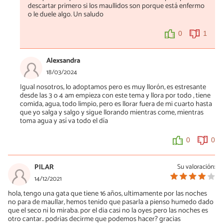
descartar primero si los maullidos son porque está enfermo
o le duele algo. Un saludo
0
1
Alexsandra
18/03/2024
Igual nosotros, lo adoptamos pero es muy llorón, es estresante
desde las 3 o 4 am empieza con este tema y llora por todo , tiene
comida, agua, todo limpio, pero es llorar fuera de mi cuarto hasta
que yo salga y salgo y sigue llorando mientras come, mientras
toma agua y así va todo el día
0
0
PILAR
Su valoración:
14/12/2021
hola, tengo una gata que tiene 16 años, ultimamente por las noches
no para de maullar, hemos tenido que pasarla a pienso humedo dado
que el seco ni lo miraba. por el dia casi no la oyes pero las noches es
otro cantar.. podrias decirme que podemos hacer? gracias