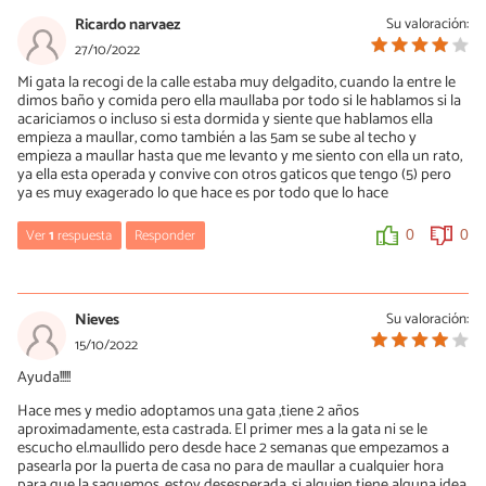
Ricardo narvaez
Su valoración:
27/10/2022
Mi gata la recogi de la calle estaba muy delgadito, cuando la entre le
dimos baño y comida pero ella maullaba por todo si le hablamos si la
acariciamos o incluso si esta dormida y siente que hablamos ella
empieza a maullar, como también a las 5am se sube al techo y
empieza a maullar hasta que me levanto y me siento con ella un rato,
ya ella esta operada y convive con otros gaticos que tengo (5) pero
ya es muy exagerado lo que hace es por todo que lo hace
Ver
1
respuesta
Responder
0
0
Alexsandra
18/03/2024
Nieves
Su valoración:
Uffff estoy igual que tu, pero el mio es macho, maúlla
15/10/2022
exageradamente, por todo, para comer,para ir al baño, maúlla
Ayuda!!!!!
cuando la acariciamos, cuando nos ve y cuando no, llora a las 3 o
4 am por que quiere vernos, es insoportable, quisiera saber como
Hace mes y medio adoptamos una gata ,tiene 2 años
quitarle esta maña, yo tengo problemas para consolidar y
aproximadamente, esta castrada. El primer mes a la gata ni se le
mantener el sueño y esto ha sido un gran problema desde que
escucho el.maullido pero desde hace 2 semanas que empezamos a
esta aquí.
pasearla por la puerta de casa no para de maullar a cualquier hora
para que la saquemos, estoy desesperada, si alguien tiene alguna idea