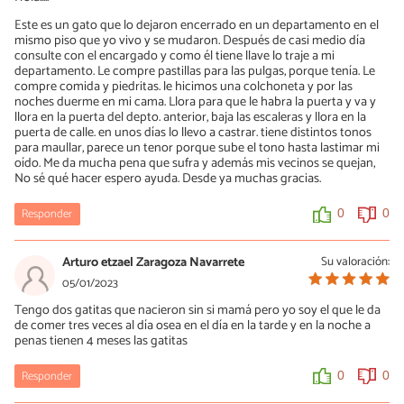
Este es un gato que lo dejaron encerrado en un departamento en el
mismo piso que yo vivo y se mudaron. Después de casi medio día
consulte con el encargado y como él tiene llave lo traje a mi
departamento. Le compre pastillas para las pulgas, porque tenía. Le
compre comida y piedritas. le hicimos una colchoneta y por las
noches duerme en mi cama. Llora para que le habra la puerta y va y
llora en la puerta del depto. anterior, baja las escaleras y llora en la
puerta de calle. en unos días lo llevo a castrar. tiene distintos tonos
para maullar, parece un tenor porque sube el tono hasta lastimar mi
oído. Me da mucha pena que sufra y además mis vecinos se quejan,
No sé qué hacer espero ayuda. Desde ya muchas gracias.
Responder
0
0
Arturo etzael Zaragoza Navarrete
Su valoración:
05/01/2023
Tengo dos gatitas que nacieron sin si mamá pero yo soy el que le da
de comer tres veces al día osea en el día en la tarde y en la noche a
penas tienen 4 meses las gatitas
Responder
0
0