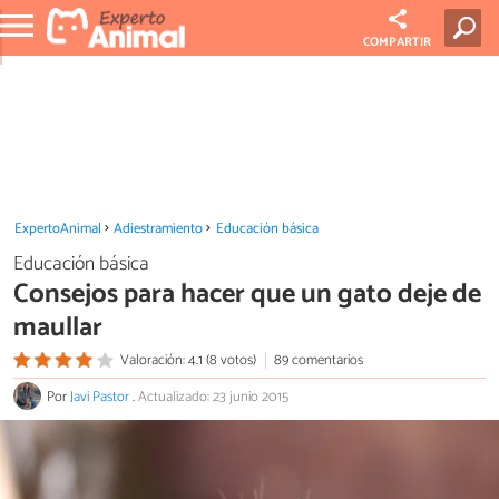
COMPARTIR
ExpertoAnimal
Adiestramiento
Educación básica
Educación básica
Consejos para hacer que un gato deje de
maullar
Valoración: 4.1 (8 votos)
89 comentarios
Por
Javi Pastor
.
Actualizado: 23 junio 2015