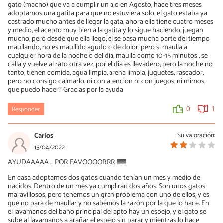
gato (macho) que va a cumplir un a;o en Agosto, hace tres meses
adoptamos una gatita para que no estuviera solo, el gato estaba ya
castrado mucho antes de llegar la gata, ahora ella tiene cuatro meses
y medio, el acepto muy bien a la gatita y lo sigue haciendo, juegan
mucho, pero desde que ella llego, el se pasa mucha parte del tiempo
maullando, no es maullido agudo o de dolor, pero si maulla a
cualquier hora de la noche o del dia, maulla como 10-15 minutos , se
calla y vuelve al rato otra vez, por el dia es llevadero, pero la noche no
tanto, tienen comida, agua limpia, arena limpia, juguetes, rascador,
pero no consigo calmarlo, ni con atencion ni con juegos, ni mimos,
que puedo hacer? Gracias por la ayuda
Responder
0
1
Carlos
Su valoración:
15/04/2022
AYUDAAAAA ... POR FAVOOOORRR !!!!!!!!!
En casa adoptamos dos gatos cuando tenían un mes y medio de
nacidos. Dentro de un mes ya cumplirán dos años. Son unos gatos
maravillosos, pero tenemos un gran problema con uno de ellos, y es
que no para de maullar y no sabemos la razón por la que lo hace. En
el lavamanos del baño principal del apto hay un espejo, y el gato se
sube al lavamanos a arañar el espejo sin parar y mientras lo hace