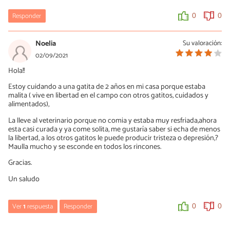
Responder
0
0
Noelia
Su valoración:
02/09/2021
Hola!!
Estoy cuidando a una gatita de 2 años en mi casa porque estaba
malita ( vive en libertad en el campo con otros gatitos, cuidados y
alimentados),
La lleve al veterinario porque no comia y estaba muy resfriada,ahora
esta casi curada y ya come solita, me gustaría saber si echa de menos
la libertad, a los otros gatitos le puede producir tristeza o depresión,?
Maulla mucho y se esconde en todos los rincones.
Gracias.
Un saludo
Ver
1
respuesta
Responder
0
0
Kiara