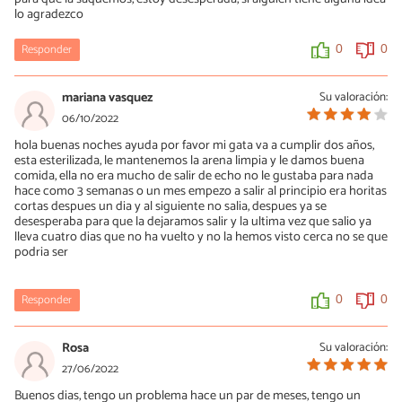
0
0
lo agradezco
Responder
0
0
mariana vasquez
Su valoración:
06/10/2022
hola buenas noches ayuda por favor mi gata va a cumplir dos años,
esta esterilizada, le mantenemos la arena limpia y le damos buena
comida, ella no era mucho de salir de echo no le gustaba para nada
hace como 3 semanas o un mes empezo a salir al principio era horitas
cortas despues un dia y al siguiente no salia, despues ya se
desesperaba para que la dejaramos salir y la ultima vez que salio ya
lleva cuatro dias que no ha vuelto y no la hemos visto cerca no se que
podria ser
Responder
0
0
Rosa
Su valoración:
27/06/2022
Buenos dias, tengo un problema hace un par de meses, tengo un