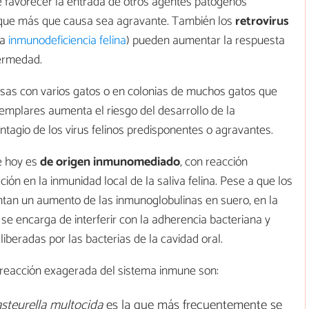
e favorecer la entrada de otros agentes patógenos
que más que causa sea agravante. También los
retrovirus
la
inmunodeficiencia felina
) pueden aumentar la respuesta
fermedad.
 casas con varios gatos o en colonias de muchos gatos que
jemplares aumenta el riesgo del desarrollo de la
ntagio de los virus felinos predisponentes o agravantes.
e hoy es
de origen inmunomediado
, con reacción
ón en la inmunidad local de la saliva felina. Pese a que los
ntan un aumento de las inmunoglobulinas en suero, en la
 se encarga de interferir con la adherencia bacteriana y
liberadas por las bacterias de la cavidad oral.
 reacción exagerada del sistema inmune son:
steurella multocida
es la que más frecuentemente se