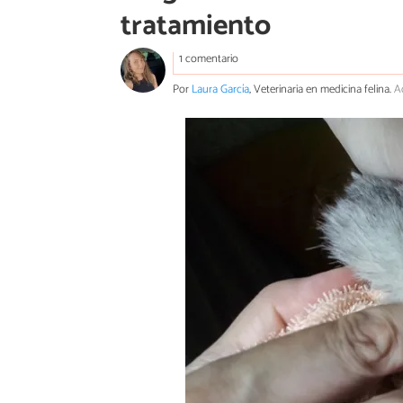
tratamiento
1 comentario
Por
Laura García
, Veterinaria en medicina felina.
A