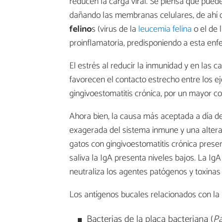
reducen la carga viral. Se piensa que pued
dañando las membranas celulares, de ahí 
felino
s (virus de la
leucemia felina
o el de 
proinflamatoria, predisponiendo a esta en
El estrés al reducir la inmunidad y en las
favorecen el contacto estrecho entre los e
gingivoestomatitis crónica, por un mayor co
Ahora bien, la causa más aceptada a día d
exagerada del sistema inmune y una alteraci
gatos con gingivoestomatitis crónica prese
saliva la IgA presenta niveles bajos. La IgA
neutraliza los agentes patógenos y toxinas 
Los antígenos bucales relacionados con la
Bacterias de la placa bacteriana (
Pa