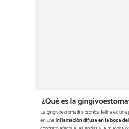
¿Qué es la gingivoestomati
La gingivoestomatitis crónica felina es una 
en una
inflamación difusa en la boca de
concreto afecta a las encías y la mucosa o