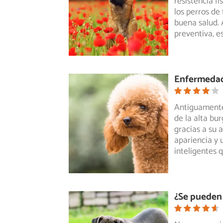
resistencia f
los perros de
buena salud.
preventiva, e
Enfermedad
Antiguamente,
de la alta bu
gracias
a su a
apariencia y 
inteligentes 
¿Se pueden 