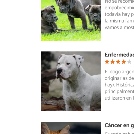
No se recomie
empobrecimie
todavía
hay p
la misma fami
vamos a most
Enfermedad
El dogo argen
originarias de
hoy). Históri
principalment
utilizaron en 
Cáncer en g