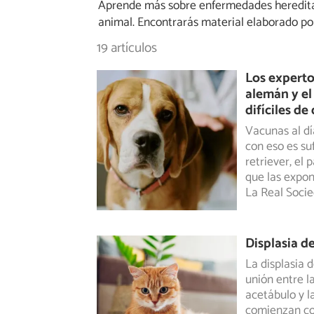
Aprende más sobre enfermedades hereditar
animal. Encontrarás material elaborado por 
19 artículos
Los expertos
alemán y el
difíciles de
Vacunas al dí
con eso es su
retriever, el
que las expon
La Real Soci
Displasia d
La displasia 
unión entre la
acetábulo y l
comienzan con