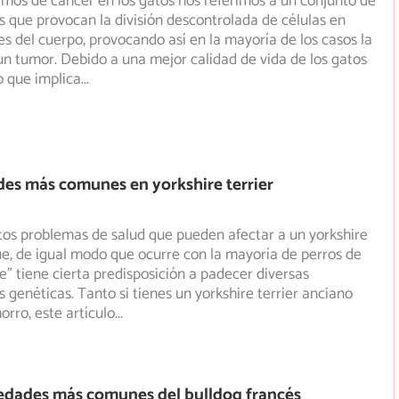
os de cáncer en los gatos nos referimos a un conjunto de
que provocan la división descontrolada de células en
s del cuerpo, provocando así en la mayoría de los casos la
un tumor. Debido a una mejor calidad de vida de los gatos
o que implica
...
es más comunes en yorkshire terrier
ntos problemas de salud que pueden afectar a un yorkshire
que, de igual modo que ocurre con la mayoría de perros de
ie" tiene cierta predisposición a padecer diversas
genéticas. Tanto si tienes un yorkshire terrier anciano
rro, este artículo
...
edades más comunes del bulldog francés