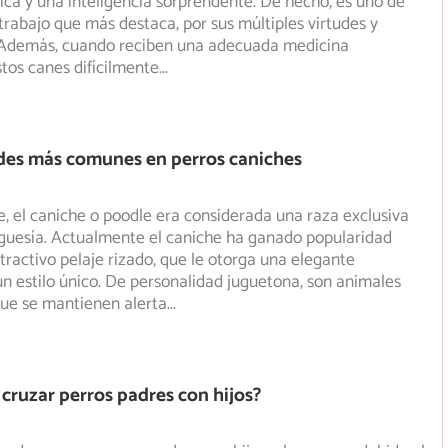
ísica y una inteligencia sorprendente. De hecho, es uno
de
 trabajo que más destaca, por sus múltiples virtudes y
 Además, cuando reciben una adecuada medicina
stos canes difícilmente
...
es más comunes en perros caniches
 el caniche o poodle era considerada una raza exclusiva
rguesía. Actualmente el caniche ha ganado popularidad
tractivo pelaje rizado, que le otorga una elegante
un estilo único. De personalidad juguetona, son animales
que se mantienen alerta
...
cruzar perros padres con hijos?