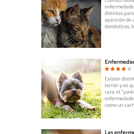
Cuando hablam
enfermedades 
distintas
parte
aparición de 
domésticos, l
Enfermedad
Existen disti
terrier y es 
raza, el "york
enfermedades 
como un cacho
Las enferm