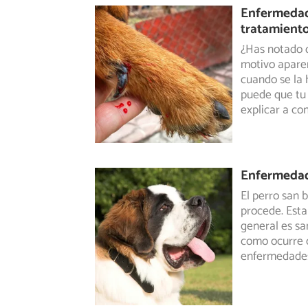
Enfermedad 
tratamient
¿Has notado q
motivo apare
cuando
se la 
puede que tu
explicar a co
Enfermedad
El perro san 
procede. Esta
general
es sa
como ocurre 
enfermedades 