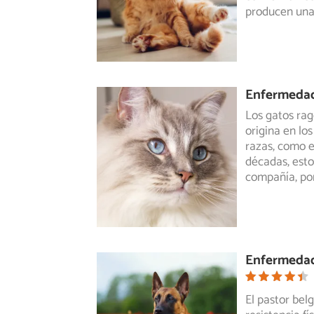
producen una
Enfermedad
Los gatos rag
origina en los
razas,
como el
décadas, esto
compañía, por
Enfermedad
El pastor bel