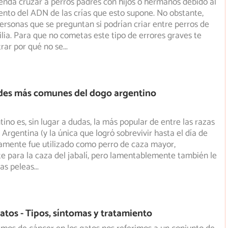
nda cruzar a perros padres con hijos o hermanos debido al
nto del ADN de las crías que esto supone. No obstante,
ersonas que se preguntan si podrían criar entre perros de
lia. Para que no cometas este tipo de errores graves te
rar por qué no se
...
es más comunes del dogo argentino
tino es, sin lugar a dudas, la más popular de entre las razas
 Argentina (y la única que logró sobrevivir hasta el
día de
camente fue utilizado como perro de caza mayor,
e para la caza del jabalí, pero lamentablemente también le
las peleas
...
atos - Tipos, síntomas y tratamiento