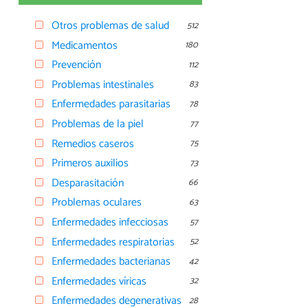
Otros problemas de salud
512
Medicamentos
180
Prevención
112
Problemas intestinales
83
Enfermedades parasitarias
78
Problemas de la piel
77
Remedios caseros
75
Primeros auxilios
73
Desparasitación
66
Problemas oculares
63
Enfermedades infecciosas
57
Enfermedades respiratorias
52
Enfermedades bacterianas
42
Enfermedades víricas
32
Enfermedades degenerativas
28