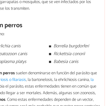
 garrapatas o mosquitos, que se ven infectados por los
se los transmiten.
n perros
mo:
lichia
canis
Borrelia burgdorferi
patozoon canis
Rickettsia conorii
aplasma platys
Babesia canis
n perros
suelen denominarse en función del parásito que
ariosis o filariasis
, la bartonelosis, la ehrlichiosis canina,
la
ia el parásito, estas enfermedades tienen en común que
ndo llegar a ser mortales. Además, algunas son zoonosis,
nos
. Como estas enfermedades dependen de un vector,