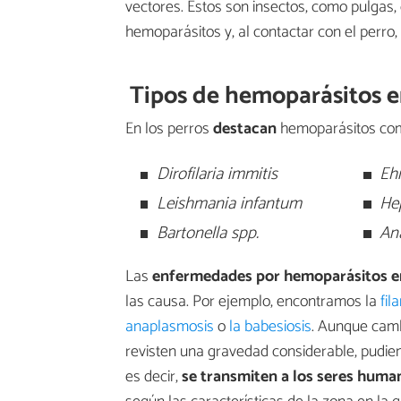
vectores. Estos son insectos, como pulgas,
hemoparásitos y, al contactar con el perro, 
Tipos de hemoparásitos e
En los perros
destacan
hemoparásitos co
Dirofilaria immitis
Ehr
Leishmania infantum
He
Bartonella spp.
An
Las
enfermedades por hemoparásitos e
las causa. Por ejemplo, encontramos la
fil
anaplasmosis
o
la babesiosis
. Aunque camb
revisten una gravedad considerable, pudie
es decir,
se transmiten a los seres huma