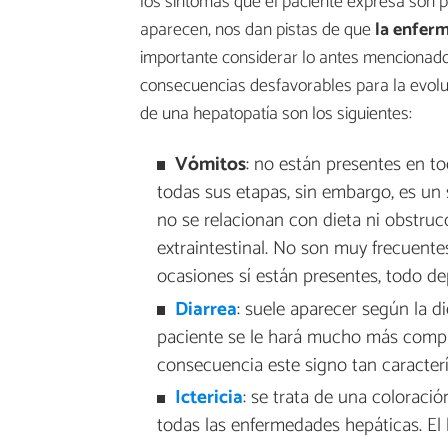
los síntomas que el paciente expresa son
aparecen, nos dan pistas de que
la enferm
importante considerar lo antes mencionado,
consecuencias desfavorables para la evoluc
de una hepatopatía son los siguientes:
Vómitos
: no están presentes en t
todas sus etapas, sin embargo, es un
no se relacionan con dieta ni obstruc
extraintestinal. No son muy frecuent
ocasiones sí están presentes, todo d
Diarrea
: suele aparecer según la d
paciente se le hará mucho más compli
consecuencia este signo tan caracterí
Ictericia
: se trata de una coloraci
todas las enfermedades hepáticas. El 