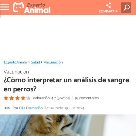
COMPARTIR
ExpertoAnimal
Salud
Vacunación
Vacunación
¿Cómo interpretar un análisis de sangre
en perros?
Valoración: 4.2 (5 votos)
97 comentarios
Por
CIM Formación
.
Actualizado: 19 julio 2024