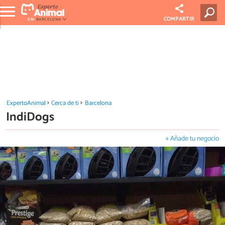
COMPARTIR
EN:
BARCELONA
ExpertoAnimal
Cerca de ti
Barcelona
IndiDogs
+ Añade tu negocio