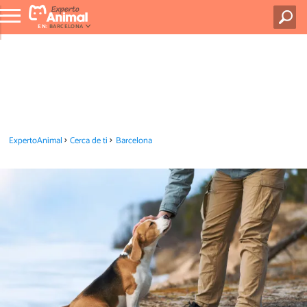
EN:
BARCELONA
ExpertoAnimal
Cerca de ti
Barcelona