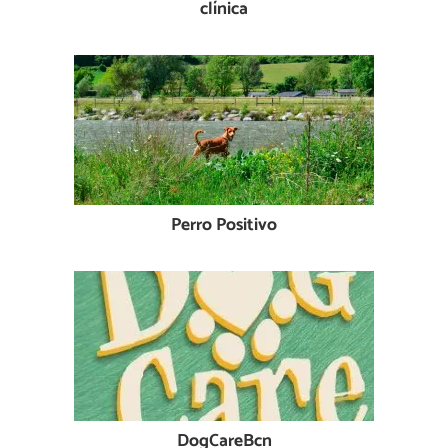
clínica
Perro Positivo
DogCareBcn