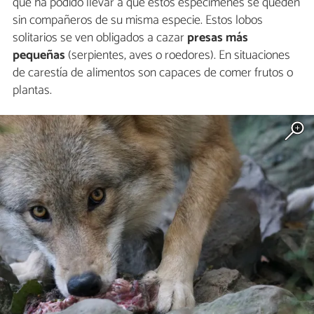
que ha podido llevar a que estos especímenes se queden
sin compañeros de su misma especie. Estos lobos
solitarios se ven obligados a cazar
presas más
pequeñas
(serpientes, aves o roedores). En situaciones
de carestía de alimentos son capaces de comer frutos o
plantas.