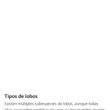
Tipos de lobos
Existen múltiples subespecies de lobos, aunque todas
ellas se pueden englobar en unos cuatro grandes grupos: