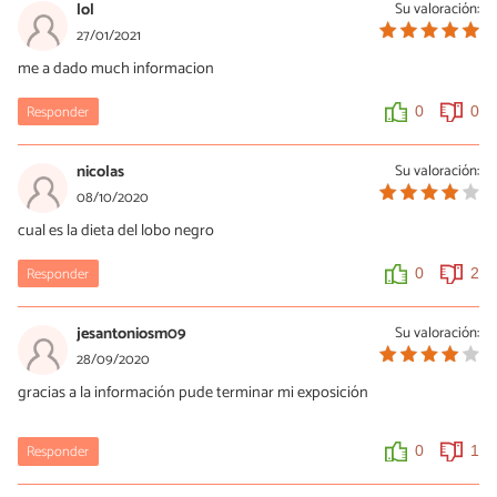
lol
Su valoración:
27/01/2021
me a dado much informacion
Responder
0
0
nicolas
Su valoración:
08/10/2020
cual es la dieta del lobo negro
Responder
0
2
jesantoniosm09
Su valoración:
28/09/2020
gracias a la información pude terminar mi exposición
Responder
0
1