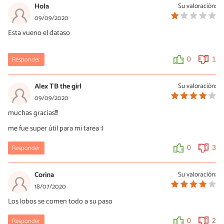
Hola
Su valoración:
09/09/2020
Esta vueno el dataso
Responder
0
1
Alex TB the girl
Su valoración:
09/09/2020
muchas gracias!!!
me fue super útil para mi tarea :)
Responder
0
3
Corina
Su valoración:
18/07/2020
Los lobos se comen todo a su paso
Responder
0
2