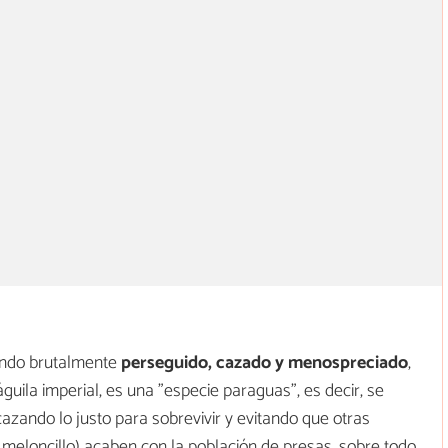
endo brutalmente
perseguido, cazado y menospreciado
,
águila imperial, es una "especie paraguas", es decir, se
 cazando lo justo para sobrevivir y evitando que otras
meloncillo) acaben con la población de presas, sobre todo