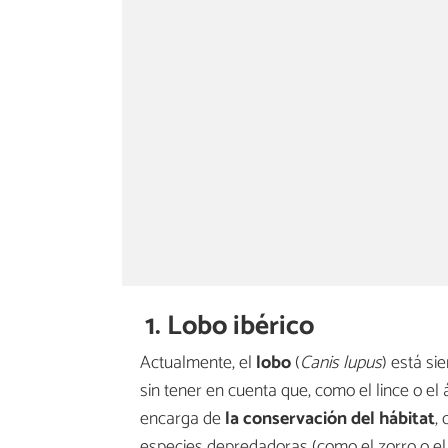
1. Lobo ibérico
Actualmente, el
lobo
(
Canis lupus
) está si
sin tener en cuenta que, como el lince o el 
encarga de
la conservación del hábitat
,
especies depredadoras (como el zorro o el 