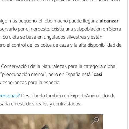
 algo más pequeño, el lobo macho puede llegar a
alcanzar
rvarlo por el noroeste. Existía una subpoblación en Sierra
. Su dieta se basa en ungulados silvestres y están
o el control de los cotos de caza y la alta disponibilidad de
.
Conservación de la Naturaleza), para la categoría global,
e "preocupación menor", pero en España está "
casi
ay esperanzas para la especie.
 personas?
Descúbrelo también en ExpertoAnimal, donde
asada en estudios reales y contrastados.