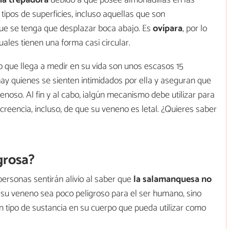
na
trepadora
debido a que posee almohadillas en las
ipos de superficies, incluso aquellas que son
ue se tenga que desplazar boca abajo. Es
ovípara
, por lo
ales tienen una forma casi circular.
o que llega a medir en su vida son unos escasos 15
hay quienes se sienten intimidados por ella y aseguran que
noso. Al fin y al cabo, ¡algún mecanismo debe utilizar para
creencia, incluso, de que su veneno es letal. ¿Quieres saber
grosa?
rsonas sentirán alivio al saber que
la salamanquesa no
 su veneno sea poco peligroso para el ser humano, sino
 tipo de sustancia en su cuerpo que pueda utilizar como