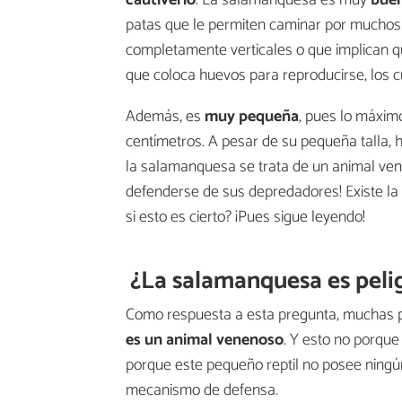
cautiverio
. La salamanquesa es muy
bue
patas que le permiten caminar por muchos t
completamente verticales o que implican q
que coloca huevos para reproducirse, los cu
Además, es
muy pequeña
, pues lo máxim
centímetros. A pesar de su pequeña talla, 
la salamanquesa se trata de un animal vene
defenderse de sus depredadores! Existe la 
si esto es cierto? ¡Pues sigue leyendo!
¿La salamanquesa es peli
Como respuesta a esta pregunta, muchas pe
es un animal venenoso
. Y esto no porque
porque este pequeño reptil no posee ningún
mecanismo de defensa.