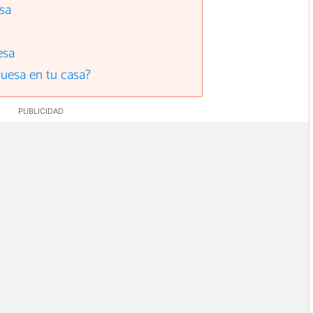
esa
esa
uesa en tu casa?