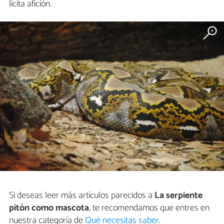
lícita afición.
Si deseas leer más artículos parecidos a
La serpiente
pitón como mascota
, te recomendamos que entres en
nuestra categoría de
Qué necesitas saber
.