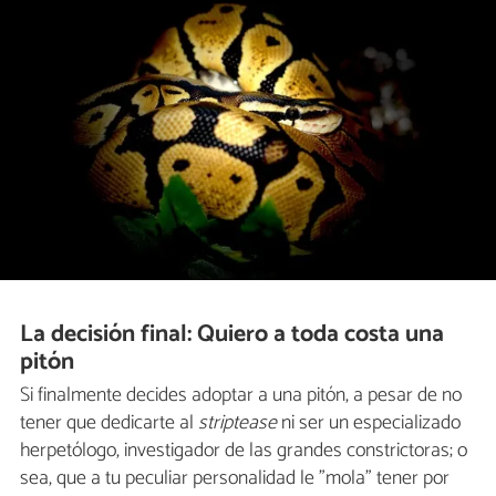
La decisión final: Quiero a toda costa una
pitón
Si finalmente decides adoptar a una pitón, a pesar de no
tener que dedicarte al
striptease
ni ser un especializado
herpetólogo, investigador de las grandes constrictoras; o
sea, que a tu peculiar personalidad le "mola" tener por