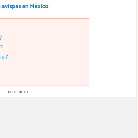
e avispas en México
?
o?
iel?