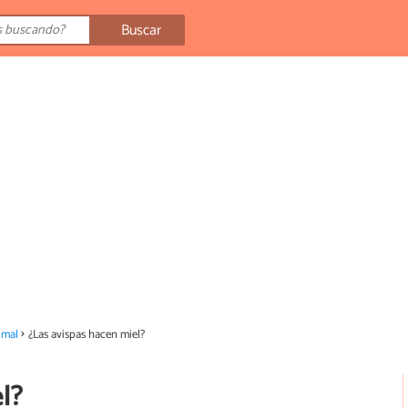
Buscar
imal
¿Las avispas hacen miel?
l?