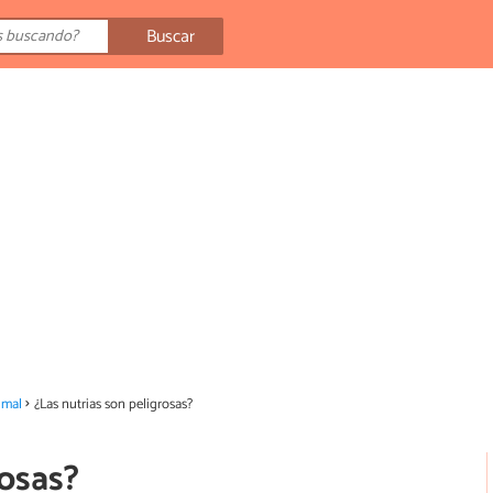
Buscar
imal
¿Las nutrias son peligrosas?
rosas?