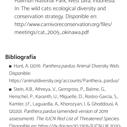
Halimun National Park, West Java, Indonesia.
In: The wild cats: ecological diversity and
conservation strategy. Disponible en:
http://www.carnivoreconservation.org/files/
meetings/cat_2005_okinawa.pdf
Bibliografía
Hunt, A. (2011).
Panthera pardus.
Animal Diversity Web.
Disponible:
https://animaldiversity.org/accounts/Panthera_pardus/
Stein, A.B., Athreya, V., Gerngross, P., Balme, G.,
Henschel, P., Karanth, U., Miquelle, D., Rostro-Garcia, S.,
Kamler, J.F., Laguardia, A., Khorozyan, I. & Ghoddousi, A.
(2020).
Panthera pardus
(amended version of 2019
assessment).
The IUCN Red List of Threatened Species
.
Disponible en: https://dx.doi.org/10.2305/IUCN.UK.2020-