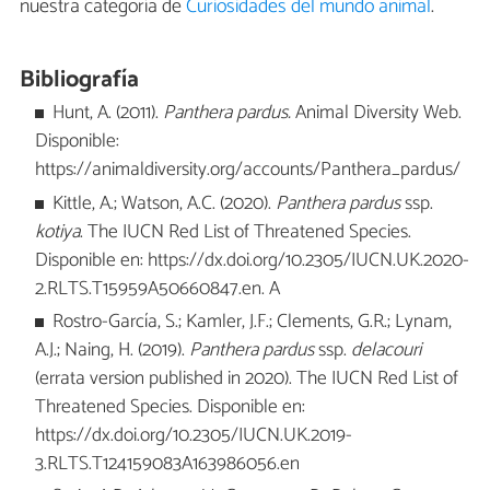
nuestra categoría de
Curiosidades del mundo animal
.
Bibliografía
Hunt, A. (2011).
Panthera pardus.
Animal Diversity Web.
Disponible:
https://animaldiversity.org/accounts/Panthera_pardus/
Kittle, A.; Watson, A.C. (2020).
Panthera pardus
ssp.
kotiya
. The IUCN Red List of Threatened Species.
Disponible en: https://dx.doi.org/10.2305/IUCN.UK.2020-
2.RLTS.T15959A50660847.en. A
Rostro-García, S.; Kamler, J.F.; Clements, G.R.; Lynam,
A.J.; Naing, H. (2019).
Panthera pardus
ssp.
delacouri
(errata version published in 2020). The IUCN Red List of
Threatened Species. Disponible en:
https://dx.doi.org/10.2305/IUCN.UK.2019-
3.RLTS.T124159083A163986056.en