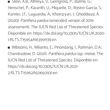
Stein, A.B.; Athreya, V.; Gerngross, P.; Balme, G.;
Henschel, P.; Karanth, U.; Miquelle, D.; Rostro-Garcia, S.;
Kamler, J.F.; Laguardia, A.; Khorozyan, I.; Ghoddousi, A.
(2020).
Panthera pardus
(amended version of 2019
assessment). The IUCN Red List of Threatened Species.
Disponible en: https://dx.doi.org/10.2305/IUCN.UK.2020-
1.RLTS.T15954A163991139.en
Wibisono, H.; Wilianto, E.; Pinondang, I.; Rahman, D.A.;
Chandradewi, D. (2021).
Panthera pardus
ssp.
melas
. The
IUCN Red List of Threatened Species. Disponible en:
https://dx.doi.org/10.2305/IUCN.UK.2021-
2.RLTS.T15962A50660931.en