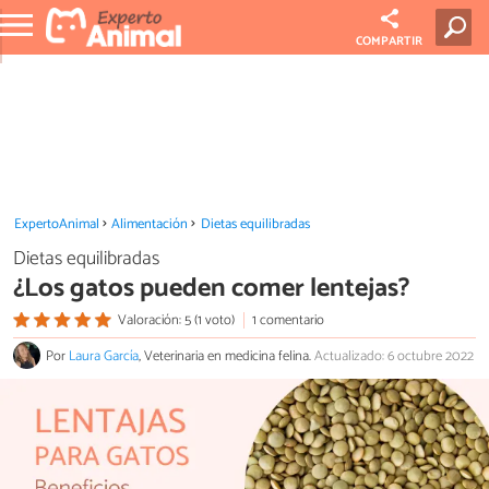
COMPARTIR
ExpertoAnimal
Alimentación
Dietas equilibradas
Dietas equilibradas
¿Los gatos pueden comer lentejas?
Valoración: 5 (1 voto)
1 comentario
Por
Laura García
, Veterinaria en medicina felina.
Actualizado: 6 octubre 2022