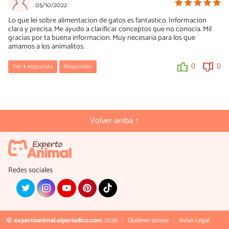
05/10/2022
Lo que lei sobre alimentacion de gatos es fantastico. Informacion
clara y precisa. Me ayudo a clarificar conceptos que no conocia. Mil
gracias por ta buena informacion. Muy necesaria para los que
amamos a los animalitos.
Ver
1
respuesta
Responder
0
0
Laura García
05/10/2022
Muchas gracias por tus palabras! Eso intentamos cuando
Volver arriba ↑
escribimos los artículos, me alegro que te haya servido. Saludos.
0
0
Redes sociales
© expertoanimal.elperiodico.com
2026
Quiénes somos
Aviso Legal