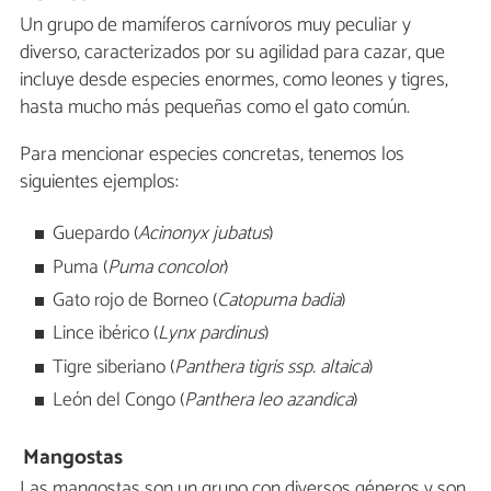
Un grupo de mamíferos carnívoros muy peculiar y
diverso, caracterizados por su agilidad para cazar, que
incluye desde especies enormes, como leones y tigres,
hasta mucho más pequeñas como el gato común.
Para mencionar especies concretas, tenemos los
siguientes ejemplos:
Guepardo (
Acinonyx jubatus
)
Puma (
Puma concolor
)
Gato rojo de Borneo (
Catopuma badia
)
Lince ibérico (
Lynx pardinus
)
Tigre siberiano (
Panthera tigris ssp. altaica
)
León del Congo (
Panthera leo azandica
)
Mangostas
Las mangostas son un grupo con diversos géneros y son