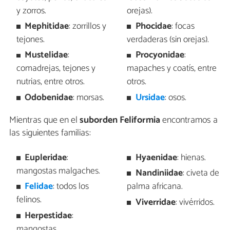
y zorros.
orejas).
Mephitidae
: zorrillos y
Phocidae
: focas
tejones.
verdaderas (sin orejas).
Mustelidae
:
Procyonidae
:
comadrejas, tejones y
mapaches y coatís, entre
nutrias, entre otros.
otros.
Odobenidae
: morsas.
Ursidae
: osos.
Mientras que en el
suborden Feliformia
encontramos a
las siguientes familias:
Eupleridae
:
Hyaenidae
: hienas.
mangostas malgaches.
Nandiniidae
: civeta de
Felidae
: todos los
palma africana.
felinos.
Viverridae
: vivérridos.
Herpestidae
:
mangostas.