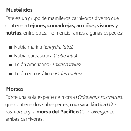
Mustélidos
Este es un grupo de mamíferos carnívoros diverso que
contiene a
tejones, comadrejas, armiños, visones y
nutrias
, entre otros. Te mencionamos algunas especies:
Nutria marina
(Enhydra lutris
)
Nutria euroasiática (
Lutra lutra
)
Tejón americano (
Taxidea taxus
)
Tejón euroasiático (
Meles meles
)
Morsas
Existe una sola especie de morsa (
Odobenus rosmarus
),
que contiene dos subespecies,
morsa atlántica
(
O. r.
rosmarus
) y la
morsa del Pacífico
(
O
.
r
.
divergens
),
ambas carnívoras.