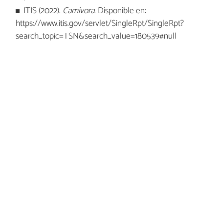
ITIS (2022).
Carnivora
. Disponible en:
https://www.itis.gov/servlet/SingleRpt/SingleRpt?
search_topic=TSN&search_value=180539#null