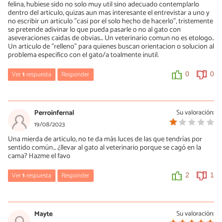
felina, hubiese sido no solo muy util sino adecuado contemplarlo
dentro del articulo, quizas aun mas interesante el entrevistar a uno y
no escribir un articulo "casi por el solo hecho de hacerlo", tristemente
se pretende adivinar lo que pueda pasarle o no al gato con
aseveraciones caidas de obvias... Un veterinario comun no es etologo..
Un articulo de "relleno" para quienes buscan orientacion o solucion al
problema especifico con el gato/a toalmente inutil.
Ver
1
respuesta
Responder
0
0
María Besteiros
24/11/2023
Perroinfernal
Su valoración:
Hola, lo que para ti es obvio ni imaginas para cuántas personas
19/08/2023
no lo es. No hacemos entrevistas, solo compartimos información
Una mierda de articulo, no te da más luces de las que tendrías por
básica para los cuidadores. Por cierto, entrevistar a un etólogo
sentido común... ¿llevar al gato al veterinario porque se cagó en la
(nadie dice que todos los veterinarios lo sean) no va a solucionar
cama? Hazme el favo
las conductas que cada ejemplar tenga en su casa. Hay que ir a
consulta sí o sí, que es lo que se aconseja en el artículo. Un saludo.
Ver
1
respuesta
Responder
2
1
0
0
María Besteiros
21/08/2023
Mayte
Su valoración: