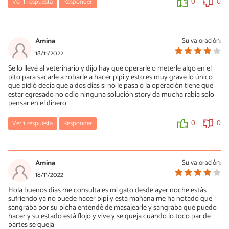
Ver
1
respuesta
Responder
0
0
María Besteiros
18/11/2022
Amina
Su valoración:
La solución te la ha dado el veterinario: hay que intervenir. Darle
18/11/2022
cualquier cosa que diga gente sin formación tan solo va a
Se lo llevé al veterinario y dijo hay que operarle o meterle algo en el
prolongar su sufrimiento.
pito para sacarle a robarle a hacer pipí y esto es muy grave lo único
que pidió decía que a dos días si no le pasa o la operación tiene que
0
1
estar egresado no odio ninguna solución story da mucha rabia solo
pensar en el dinero
Ver
1
respuesta
Responder
0
0
María Besteiros
18/11/2022
Amina
Su valoración:
La solución te la dio: intervenir. No queda otra. Si tiene la uretra
18/11/2022
obstruída y no se interviene, el gato se muere, además de una
Hola buenos días me consulta es mi gato desde ayer noche estás
forma extremadamente dolorosa. Por desgracia, no hay sanidad
sufriendo ya no puede hacer pipí y esta mañana me ha notado que
gratis para los animales, pero, cuando se tienen, lo que no es
sangraba por su picha entendé de masajearle y sangraba que puedo
obligatorio, hay que saber que las urgencias surgen.
hacer y su estado está flojo y vive y se queja cuando lo toco par de
Lógicamente, los veterinarios, como tú y como cualquier otro
partes se queja
trabajador, cobran por su trabajo y, en este caso, es tan