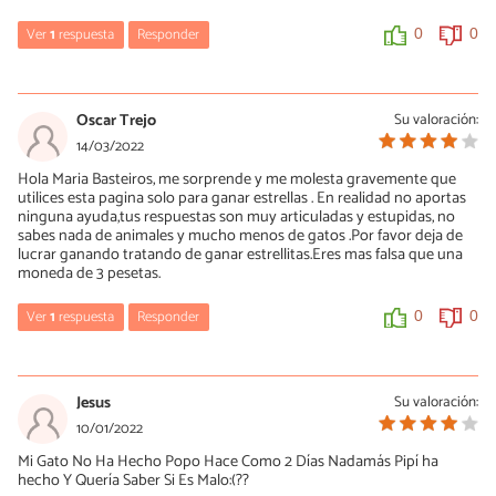
importante que solo un veterinario cuenta con la formación
como para salvar a tu gato.
Ver
1
respuesta
Responder
0
0
0
0
María Besteiros
18/11/2022
Oscar Trejo
Su valoración:
Hola, llevarlo inmediatamente a la clínica veterinaria más cercana.
14/03/2022
Ya, no esperes ni un minuto más, es una urgencia y es muy grave.
Hola Maria Basteiros, me sorprende y me molesta gravemente que
Un saludo.
utilices esta pagina solo para ganar estrellas . En realidad no aportas
ninguna ayuda,tus respuestas son muy articuladas y estupidas, no
0
0
sabes nada de animales y mucho menos de gatos .Por favor deja de
lucrar ganando tratando de ganar estrellitas.Eres mas falsa que una
moneda de 3 pesetas.
Ver
1
respuesta
Responder
0
0
María Besteiros
15/03/2022
Jesus
Su valoración:
Hola Óscar Trejo, la página no es mía, solo es mi trabajo escribir
10/01/2022
en ella los artículos que se me piden y no obtengo ningún
Mi Gato No Ha Hecho Popo Hace Como 2 Días Nadamás Pipí ha
beneficio porque los lectores valoren mi texto con más o menos
hecho Y Quería Saber Si Es Malo:(??
estrellas. Mis conocimientos como ATV están más que