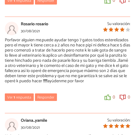
Ver
1
respuesta
Responder
0
1
María Besteiros
30/11/2021
Rosario rosario
Su valoración:
Hola, lo primero es averiguar por qué. Un saludo.
30/08/2021
Porfavor alguien me.puede ayudar tengo 7 gatos todos esterelizados
0
2
pero el mayor k tiene cerca a 2 años no hace pipí ni defeca hace 5 días
pero comenzó a tratar de hacerlo pero note k le sale gota de sangre
lo lleve al veterinario le.aplico un desinflamante por qué la panzita lo
tiene hinchado pero nada de pasarle llora y su barriga tiembla ...llamé
a otro veterinario y le comento el caso de mi gato y me dice k el gato
fallecera así lo operé de emergencia porque máximo son 2 días que
deben tener este problema y que no me garantiza k se salve así se le
operé k puedo hacer !!!!!!!ayúdenme por favor
Ver
1
respuesta
Responder
0
0
María Besteiros
30/08/2021
Oriana_yamile
Su valoración:
Hola, ponerte en manos de un veterinario de confianza. Por
30/08/2021
internet no podemos examinar al gato como para saber cuál es el