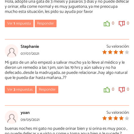
Hola, adopte una gata de 3 meses y pasaros 3 días y no puede defecar
diagnóstico ni el mejor tratamiento. Un saludo.
y orinar, ella come normal y es muy juguetona, ya me preocupa
mucho esta situación, les pido su ayuda por favor
0
0
Ver
1
respuesta
Responder
0
0
María Besteiros
30/08/2021
Stephanie
Su valoración:
Hola, entiendo que no lleva tres días sin orinar, porque estaría
07/07/2021
muerta. En cualquier caso, por internet no la podemos revisar
Mi gato de un año empezó a salivar mucho ya lo lleve al médico y le
para saber qué le pasa. Hay que ir al veterinario. Un saludo.
dieron un remedio a las 1 pm, son las 19 hrs y aún saliva y no ha
defecado...desde la madrugada...se puede relacionar...hay algo natural
0
1
que le pueda dar hasta mañana...??
Ver
3
respuestas
Responder
0
0
María Besteiros
07/07/2021
yoan
Su valoración:
Hola, ¿cuál ha sido el diagnóstico? Un saludo.
09/05/2021
buenas noches mi gato no puede orinar bien y si orina es muy poco ,
0
1
no puede defecar y e visto q come y toma agua bien q le sucede ?