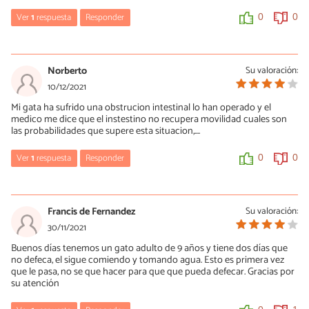
contrastados, lo que no tengo es una bola de cristal para
diagnosticar animales a través de internet. Si preguntas por
Ver
1
respuesta
Responder
0
0
tratamientos o patologías, siempre, siempre y siempre te voy a
mandar al veterinario porque es la única opción responsable y
María Besteiros
respetuosa para el animal, que es lo que a mí me importa. Por otra
parte, las críticas constructivas están muy bien. Los insultos solo
11/01/2022
Norberto
Su valoración:
te definen a ti. Un saludo.
Hola, hay que saber a qué se debe. Un saludo.
10/12/2021
0
0
Mi gata ha sufrido una obstrucion intestinal lo han operado y el
0
0
medico me dice que el instestino no recupera movilidad cuales son
las probabilidades que supere esta situacion,....
Ver
1
respuesta
Responder
0
0
María Besteiros
13/12/2021
Francis de Fernandez
Su valoración:
Hola, las probabilidades te las tiene que dar el veterinario que lo
30/11/2021
trata, que es quien tiene toda la información y puede valorar la
Buenos días tenemos un gato adulto de 9 años y tiene dos días que
evolución. Un saludo.
no defeca, el sigue comiendo y tomando agua. Esto es primera vez
que le pasa, no se que hacer para que que pueda defecar. Gracias por
0
0
su atención