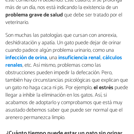
esté comiendo ni bebiendo. Este cuadro, si se prolonga
más de un día, nos está indicando la existencia de un
problema grave de salud
que debe ser tratado por el
veterinario.
Son muchas las patologías que cursan con anorexia,
deshidratación y apatía. Un gato puede dejar de orinar
cuando padece algún problema urinario, como una
infección de orina
, una
insuficiencia renal
,
cálculos
renales
, etc. Así mismo, problemas como las
obstrucciones pueden impedir la defecación. Pero,
también hay circunstancias psicológicas que explican que
un gato no haga caca ni pis. Por ejemplo,
el estrés
puede
llegar a inhibir la eliminación en los gatos. Así, si
acabamos de adoptarlo y comprobamos que está muy
asustado debemos saber que puede ser normal que el
arenero permanezca limpio.
¿Cuánto tiempo puede estar un gato sin orinar