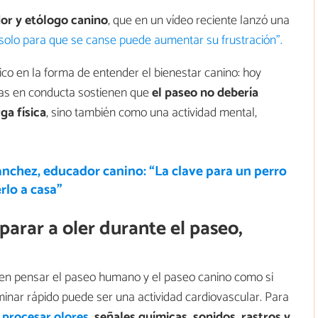
r y etólogo canino
, que en un vídeo reciente lanzó una
 solo para que se canse puede aumentar su frustración".
co en la forma de entender el bienestar canino: hoy
stas en conducta sostienen que
el paseo no debería
a física
, sino también como una actividad mental,
ánchez, educador canino: “La clave para un perro
rlo a casa”
parar a oler durante el paseo,
en pensar el paseo humano y el paseo canino como si
inar rápido puede ser una actividad cardiovascular. Para
a
procesar olores
, señales químicas, sonidos, rastros y