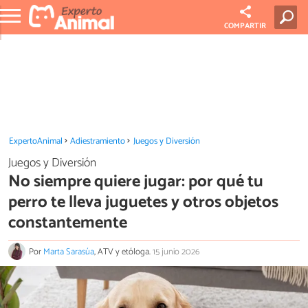
COMPARTIR
ExpertoAnimal
Adiestramiento
Juegos y Diversión
Juegos y Diversión
No siempre quiere jugar: por qué tu
perro te lleva juguetes y otros objetos
constantemente
Por
Marta Sarasúa
, ATV y etóloga.
15 junio 2026