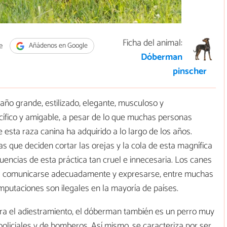
Ficha del animal:
e
Añádenos en Google
Dóberman
pinscher
ño grande, estilizado, elegante, musculoso y
cífico y amigable, a pesar de lo que muchas personas
esta raza canina ha adquirido a lo largo de los años.
que deciden cortar las orejas y la cola de esta magnífica
uencias de esta práctica tan cruel e innecesaria. Los canes
ra comunicarse adecuadamente y expresarse, entre muchas
putaciones son ilegales en la mayoría de países.
para el adiestramiento, el dóberman también es un perro muy
policiales y de bomberos. Así mismo, se caracteriza por ser