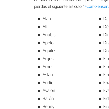
pierdas el siguiente artículo: "
¿Cómo enseña
Alan
Da
Alf
Dé
Anubis
Di
Apolo
Dr
Aquiles
Dr
Argos
El
Arno
El
Aslan
Eir
Audie
En
Ávalon
Ev
Barón
Fi
Benny
Fir