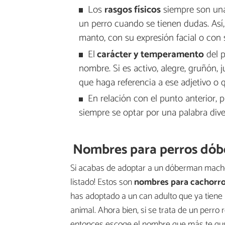
Los
rasgos físicos
siempre son una
un perro cuando se tienen dudas. Así,
manto, con su expresión facial o con
El
carácter y temperamento
del p
nombre. Si es activo, alegre, gruñón, 
que haga referencia a ese adjetivo o q
En relación con el punto anterior,
siempre se optar por una palabra diver
Nombres para perros dó
Si acabas de adoptar a un dóberman macho
listado! Estos son
nombres para cachorr
has adoptado a un can adulto que ya tiene
animal. Ahora bien, si se trata de un perro
entonces escoge el nombre que más te guste