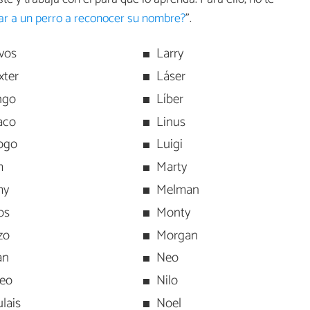
r a un perro a reconocer su nombre?
".
vos
Larry
xter
Láser
ngo
Líber
aco
Linus
ogo
Luigi
m
Marty
my
Melman
os
Monty
zo
Morgan
an
Neo
deo
Nilo
ulais
Noel