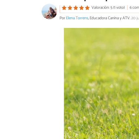
Valoración: 5 (1 voto)
6 com
Por
Elena Torrens
, Educadora Canina y ATV.
20 j