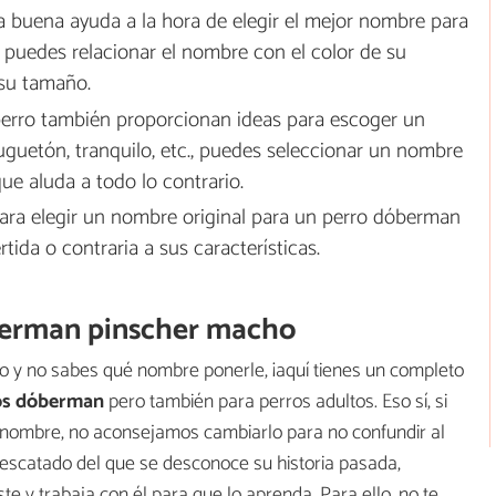
 buena ayuda a la hora de elegir el mejor nombre para
 puedes relacionar el nombre con el color de su
 su tamaño.
erro también proporcionan ideas para escoger un
juguetón, tranquilo, etc., puedes seleccionar un nombre
ue aluda a todo lo contrario.
 para elegir un nombre original para un perro dóberman
tida o contraria a sus características.
berman pinscher macho
 y no sabes qué nombre ponerle, ¡aquí tienes un completo
os dóberman
pero también para perros adultos. Eso sí, si
 nombre, no aconsejamos cambiarlo para no confundir al
 rescatado del que se desconoce su historia pasada,
 y trabaja con él para que lo aprenda. Para ello, no te