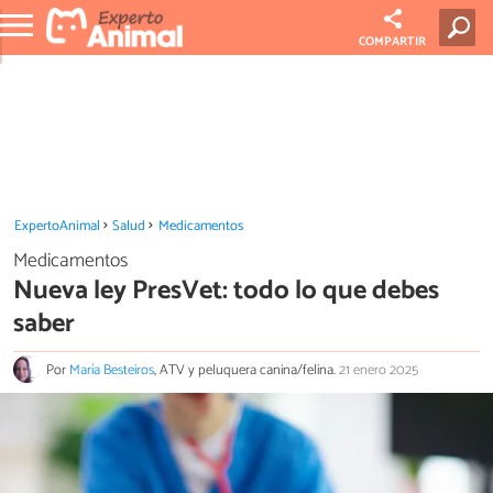
COMPARTIR
ExpertoAnimal
Salud
Medicamentos
Medicamentos
Nueva ley PresVet: todo lo que debes
saber
Por
María Besteiros
, ATV y peluquera canina/felina.
21 enero 2025