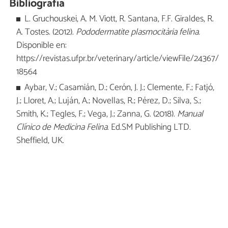
Bibliografía
L. Gruchouskei, A. M. Viott, R. Santana, F.F. Giraldes, R.
A. Tostes. (2012).
Pododermatite plasmocitària felina.
Disponible en:
https://revistas.ufpr.br/veterinary/article/viewFile/24367/
18564
Aybar, V.; Casamián, D.; Cerón, J. J.; Clemente, F.; Fatjó,
J.; Lloret, A.; Luján, A.; Novellas, R.; Pérez, D.; Silva, S.;
Smith, K.; Tegles, F.; Vega, J.; Zanna, G. (2018).
Manual
Clínico de Medicina Felina
. Ed.SM Publishing LTD.
Sheffield, UK.