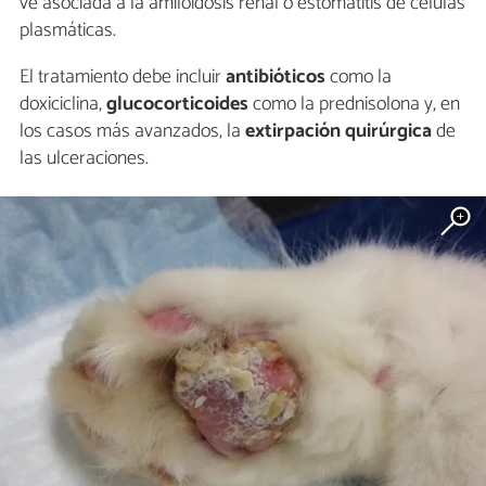
ve asociada a la amiloidosis renal o estomatitis de células
plasmáticas.
El tratamiento debe incluir
antibióticos
como la
doxiciclina,
glucocorticoides
como la prednisolona y, en
los casos más avanzados, la
extirpación quirúrgica
de
las ulceraciones.