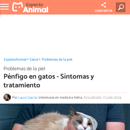
COMPARTIR
ExpertoAnimal
Salud
Problemas de la piel
Problemas de la piel
Pénfigo en gatos - Síntomas y
tratamiento
Por
Laura García
, Veterinaria en medicina felina.
Actualizado: 17 julio 2024