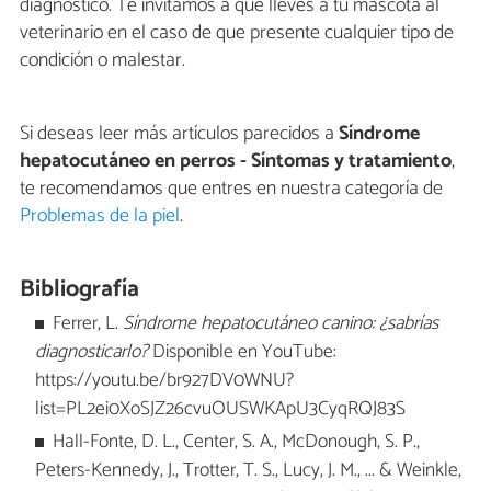
diagnóstico. Te invitamos a que lleves a tu mascota al
veterinario en el caso de que presente cualquier tipo de
condición o malestar.
Si deseas leer más artículos parecidos a
Síndrome
hepatocutáneo en perros - Síntomas y tratamiento
,
te recomendamos que entres en nuestra categoría de
Problemas de la piel
.
Bibliografía
Ferrer, L.
Síndrome hepatocutáneo canino: ¿sabrías
diagnosticarlo?
Disponible en YouTube:
https://youtu.be/br927DV0WNU?
list=PL2ei0XoSJZ26cvuOUSWKApU3CyqRQJ83S
Hall-Fonte, D. L., Center, S. A., McDonough, S. P.,
Peters-Kennedy, J., Trotter, T. S., Lucy, J. M., ... & Weinkle,