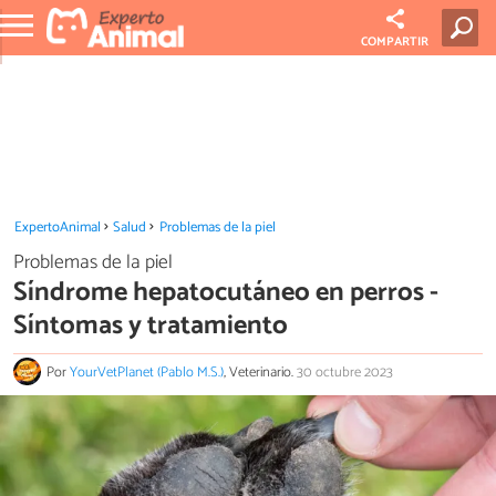
COMPARTIR
ExpertoAnimal
Salud
Problemas de la piel
Problemas de la piel
Síndrome hepatocutáneo en perros -
Síntomas y tratamiento
Por
YourVetPlanet (Pablo M.S.)
, Veterinario.
30 octubre 2023