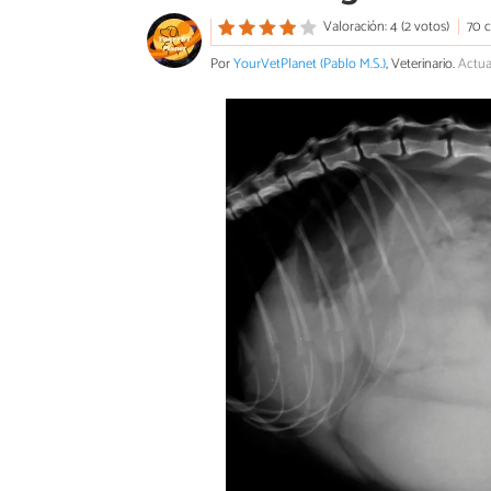
Valoración: 4 (2 votos)
70 
Por
YourVetPlanet (Pablo M.S.)
, Veterinario.
Actua