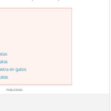
atas
atas
metra en gatos
gatas