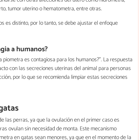
fundirse con otras afecciones del útero como hidrometra,
rto, tumor uterino o hematometra, entre otras.
es distinto, por lo tanto, se debe ajustar el enfoque
agia a humanos?
¿la piometra es contagiosa para los humanos?". La respuesta
tacto con las secreciones uterinas del animal para personas
ción, por lo que se recomienda limpiar estas secreciones
gatas
 de las perras, ya que la ovulación en el primer caso es
erras ovulan sin necesidad de monta. Este mecanismo
iometra en gatas sean menores, ya que en el momento de la