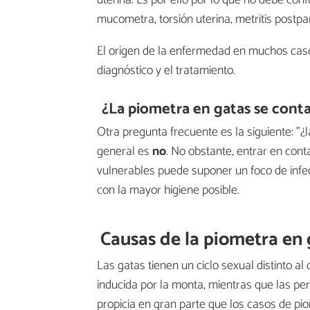
uterina. Es por ello por lo que no debe con
mucometra, torsión uterina, metritis postpa
El origen de la enfermedad en muchos casos 
diagnóstico y el tratamiento.
¿La piometra en gatas se cont
Otra pregunta frecuente es la siguiente: "
general es
no
. No obstante, entrar en con
vulnerables puede suponer un foco de infec
con la mayor higiene posible.
Causas de la piometra en 
Las gatas tienen un ciclo sexual distinto al
inducida por la monta, mientras que las p
propicia en gran parte que los casos de p