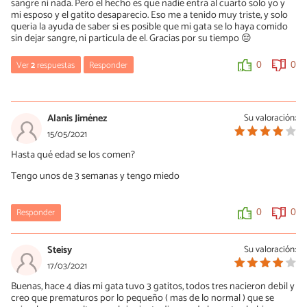
sangre ni nada. Pero el hecho es que nadie entra al cuarto solo yo y
mi esposo y el gatito desaparecio. Eso me a tenido muy triste, y solo
queria la ayuda de saber si es posible que mi gata se lo haya comido
sin dejar sangre, ni particula de el. Gracias por su tiempo 😔
Ver
2
respuestas
Responder
0
0
Tatiana
08/06/2022
Alanis Jiménez
Su valoración:
Buenas noches ,mi gata tuvo 5 gatitos el 3 de mayo hoy fui a
15/05/2021
verlos y falta también uno lo busqué por todas partes y no lo
Hasta qué edad se los comen?
encontré tengo la misma inquietud que tú 😞
Tengo unos de 3 semanas y tengo miedo
0
0
Responder
0
0
MariaG
20/01/2023
Steisy
Su valoración:
por lo regular los gatos machos cuando huelen la camada y
reconocen algún gato que no es de ellos se lo llevan y lo matan.
17/03/2021
Lo he visto. Hay gatos que son muy fuertes, conozco uno que
Buenas, hace 4 dias mi gata tuvo 3 gatitos, todos tres nacieron debil y
brinca casi dos metros sobre una pared e igual se baja de ella y
creo que prematuros por lo pequeño ( mas de lo normal ) que se
queda tranquilo.