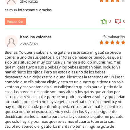
28/01/2022
es muy interesante, gracias.
Responder
0
0
Karolina volcanes
Su valoración:
25/09/2021
Buenas. Yo queria saber si una gata (en este caso mi gata) se puede
comer a uno de sus gatitos a los 15dias de haberlos tenido... es que a
sido una situacion muy confusa y a mi me a dolido muchisimo. Y es
que mi gata tuvo a sus 5 bebes y los bebes estaban bien. Incluso ya
han abrierto los ojitos. Pero en estos dias uno de los bebes
desaparecio sin dejar rastro alguno. Nosotros la tenemos en un lugar
comodo que ella misma eligio, y esta en un cuarto que tiene una sola
ventana y esa ventana da a un callejoncito que da para el patio de la
casa, las paredes del patio son muy altas y los gatos que andan por
alli no se atreven a bajar porque no podrian volver a subir y quedarian
atrapados, por cierto no hay vegetacion el patio es de cemento y no
hay rendijas ni nada por donde pueda entrar un animal. El cuento es
que esa noche mi esposo los vio y estaban los 5 y al dia siguiente
decidi cambiarles la manta para lavarla y cuando la quito me percato
que solo hay 4 y por mas que revisamos el cuarto (que esta casi
vacio) no aparecio el gatito. La manta no tenia ninguna gota de