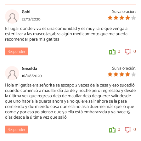
Juan
26/04/2021
Gabi
Su valoración:
Noc, espero haberte ayudado. Salu2
22/12/2020
El lugar donde vivo es una comunidad y es muy raro que venga a
0
0
esterilizar a las mascotas,abra algún medicamento que me pueda
recomendar para mis gatitas
Laura celina
Responder
0
0
03/06/2021
por que creo que se limpian de los virus o bacterias que puede
Griselda
Su valoración:
traer una persona
16/08/2020
Hola mi gatita era señorita se escapó 3 veces de la casa y eso sucedió
0
0
cuando comenzó a maullar día ,tarde y noche pero regresaba y desde
la última vez que regreso dejo de maullar dejo de querer salir desde
que uno habría la puerta ahora ya no quiere salir ahora se la pasa
comiendo y durmiendo cosa que ella no asia duerme más que lo que
come y por eso yo pienso que ya ella está embarazada y ya hace 15
días desde la última vez que salió
Responder
0
0