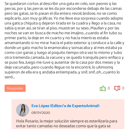
Se quedaron cortos al describir una gata en celo, son peores q las
perras, por q las perras se les da por esconderse debajo de las camas
pero las gatas, se lo pasan el día entero revolcándose, no se como
explicarlo...son muy gráficas. Yo me lleve esa sorpresa cuando adopte
una gatica chiquita q dejaron tirada en la cuadra y llego a la casa, no
sabia q eran así...se tiran al piso, muestran su sexo...Maullan y por las
noches se van en busca de macho me imajino....cuando al fin tubo su
primer parto, la deje en mi cuarto y no hacia mientras estaba
amamantando si no mirar hacia el patio exterior q conduce a la calle y
donde un gato macho la enamoraba y sonsacaba y al mes estaba ya
como con ganas y luego al poquito tiempo otra vez lo mismo y tubo
otra tremenda camada...la vacune y se quedo tranquila pero enflaco y
se puso fea...luego me tuve q ausentar de la casa por dos meses y la
deje vacunada...pero cuando llegue no la encontré, lo ultimomq
supieron de ella era q andaba entiempada...y snif, snif...oh....cuanto lo
sentí...
Responder
0
0
Eva López (Editor/a de ExpertoAnimal)
08/01/2020
Hola Rosario, la mejor solución siempre es esterilizarla para
evitar tanto camadas no deseadas como que la gata se