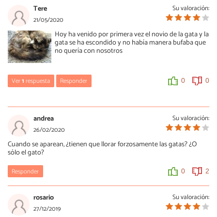
Tere
Su valoración:
21/05/2020
Hoy ha venido por primera vez el novio de la gata y la
gata se ha escondido y no había manera bufaba que
no quería con nosotros
Ver
1
respuesta
Responder
0
0
Joselyn
16/09/2020
andrea
Su valoración:
Dale de comer junto al agro gato y el hambre le ganará en ese
26/02/2020
momento el gato atacara
Cuando se aparean, ¿tienen que llorar forzosamente las gatas? ¿O
sólo el gato?
0
0
Responder
0
2
rosario
Su valoración:
27/12/2019