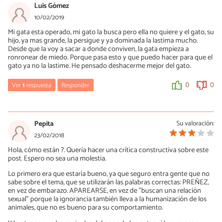
Luis Gómez
10/02/2019
Mi gata esta operado, mi gato la busca pero ella no quiere y el gato, su
hijo, ya mas grande, la persigue y ya dominada la lastima mucho.
Desde que la voy a sacar a donde conviven, la gata empieza a
ronronear de miedo. Porque pasa esto y que puedo hacer para que el
gato ya no la lastime. He pensado deshacerme mejor del gato.
Ver
1
respuesta
Responder
0
0
Mercè Garcia
11/02/2019
Pepita
Su valoración:
Hola Luis, es un poco irresponsable que estés valorando la opción
23/02/2018
de abandonar un gato. Antes de hacer algo así búscale un hogar
Hola, cómo están ?. Quería hacer una crítica constructiva sobre este
donde sí lo quieran, ¿no crees?
post. Espero no sea una molestia.
Podrías llevar a cabo la castración del macho, que reduce la
Lo primero era que estaría bueno, ya que seguro entra gente que no
agresividad en un alto porcentaje de casos (aunque no siempre),
sabe sobre el tema, que se utilizarán las palabras correctas: PREÑEZ,
así como el uso de feromonas:
en vez de embarazo. APAREARSE, en vez de "buscan una relación
https://www.expertoanimal.com/feromonas-para-gatos-que-
sexual" porque la ignorancia también lleva a la humanización de los
son-y-como-utilizarlas-23565.html
animales, que no es bueno para su comportamiento.
0
0