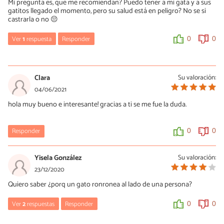
Mi pregunta es, que me recomiendan? Puedo tener a mi gata y a sus
gatitos llegado el momento, pero su salud está en peligro? No se si
castrarla o no 😔
Ver
1
respuesta
Responder
0
0
Anónimo
27/09/2021
Clara
Su valoración:
SI pone en riesgo su salud creo que lo mejor sera esterilizarla,
04/06/2021
ademas la reproducción de animales solo lo pueden hacer
hola muy bueno e interesante! gracias a ti se me fue la duda.
criadores certificados, pero la decisión final esta en tus manos.
0
0
Responder
0
0
Yisela González
Su valoración:
23/12/2020
Quiero saber ¿porq un gato ronronea al lado de una persona?
Ver
2
respuestas
Responder
0
0