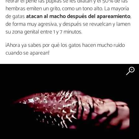
retirar el pene las pupilas se les dilatan y el 50% de las
hembras emiten un grito, como un tono alto. La mayoría
de gatas
atacan al macho después del apareamiento
,
de forma muy agresiva, y después se revuelcan y lamen
su zona genital entre 1 y 7 minutos.
¡Ahora ya sabes por qué los gatos hacen mucho ruido
cuando se aparean!