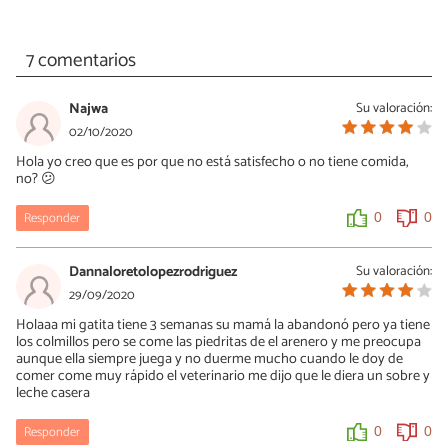
7 comentarios
Najwa
Su valoración:
02/10/2020
Hola yo creo que es por que no está satisfecho o no tiene comida,
no? 😕
Responder
0
0
Dannaloretolopezrodriguez
Su valoración:
29/09/2020
Holaaa mi gatita tiene 3 semanas su mamá la abandonó pero ya tiene
los colmillos pero se come las piedritas de el arenero y me preocupa
aunque ella siempre juega y no duerme mucho cuando le doy de
comer come muy rápido el veterinario me dijo que le diera un sobre y
leche casera
Responder
0
0