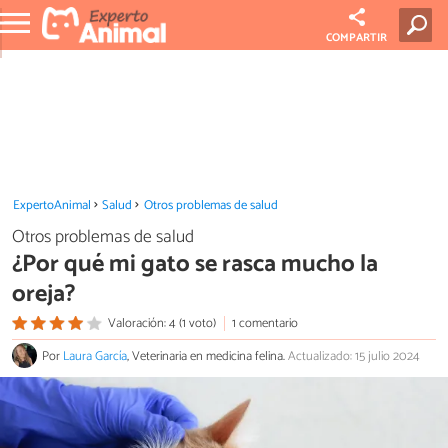
COMPARTIR
ExpertoAnimal
Salud
Otros problemas de salud
Otros problemas de salud
¿Por qué mi gato se rasca mucho la
oreja?
Valoración: 4 (1 voto)
1 comentario
Por
Laura García
, Veterinaria en medicina felina.
Actualizado: 15 julio 2024